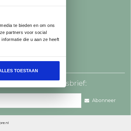
 media te bieden en om ons
ze partners voor social
nformatie die u aan ze heeft
ALLES TOESTAAN
an voor onze nieuwsbrief:
Abonneer
re.nl