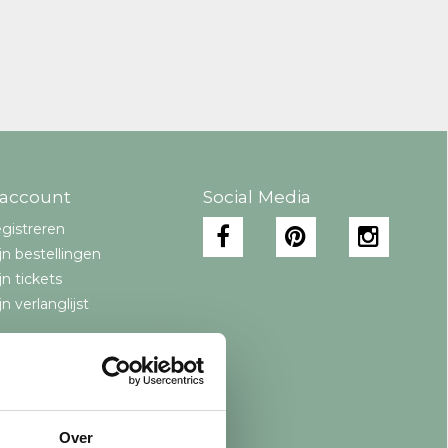
 account
Social Media
gistreren
jn bestellingen
jn tickets
jn verlanglijst
Over