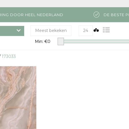
RING DOOR HEEL NEDERLAND
DE BESTE P
Meest bekeken
24
Min: €
0
/
173033