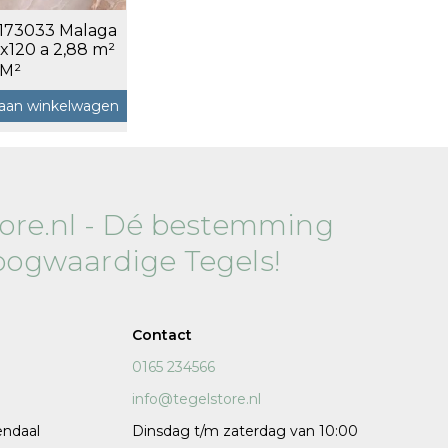
 173033 Malaga
120x120 cm
x120 a 2,88 m²
60x120 cm
 M²
7,5x120 cm
aan winkelwagen
Decors
tore.nl - Dé bestemming
oogwaardige Tegels!
 cm facet
Contact
0165 234566
info@tegelstore.nl
endaal
Dinsdag t/m zaterdag van 10:00