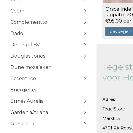
Stone Plak
Onice Iride
Coem
Stone Klik
6x25
lappato 120
Toebehoren
10x10
€95,00 per
Complementto
10x30
Toevoegen 
Dado
10x60
Wandtegels 10x10 cm
De Tegel BV
20x20
20x60
Douglas Jones
5x5
Tegels
Dune mozaïeken
5x20
voor H
Eccentrico
15x15
120x120 cm
30x30
120x280 cm
Energieker
Wandtegels 7,5x15 cm vlak
Wandtegels 7,5x15
10x20
60x120 cm
Wandtegels 6x25 cm vlak
Adres
Ermes Aurelia
60x60 cm
TegelStore
Gardenia/Ariana
80x80 cm
Talco
Markt 13
Sabbia
Grespania
4701 PA Roos
Taupe