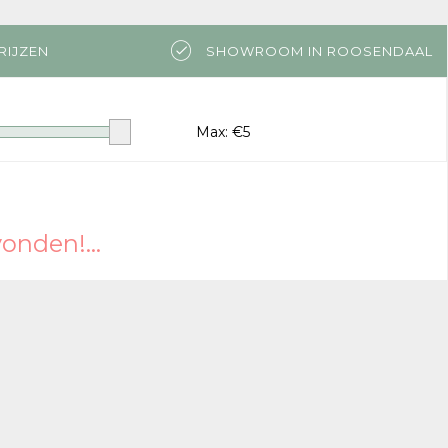
RIJZEN
SHOWROOM IN ROOSENDAAL
Max: €
5
nden!...