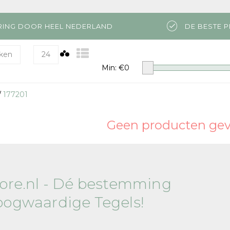
RING DOOR HEEL NEDERLAND
DE BESTE P
ken
24
Min: €
0
/
177201
Geen producten gevo
tore.nl - Dé bestemming
oogwaardige Tegels!