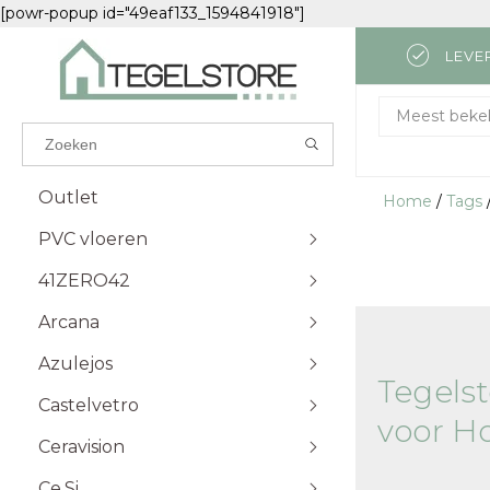
[powr-popup id="49eaf133_1594841918"]
LEVE
Results found
(0)
Meest beke
BEKIJK ALLE RESULTATEN
Outlet
Home
/
Tags
PVC vloeren
GA TERUG
41ZERO42
Attico
Visgraat Plak
Futuro
Visgraat Klik
Arcana
Monastro
Kingsize Plak
Azulejos
Palazzo
Excellent Plak
Tegels
Castelvetro
Excellent Klik
Carrara
voor H
Solid Plak
Travertino
Ceravision
Solid Klik
Lava
Ce.Si