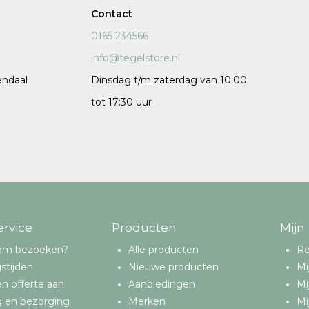
Contact
120x120 cm
0165 234566
60x120 cm
info@tegelstore.nl
7,5x120 cm
endaal
Dinsdag t/m zaterdag van 10:00
Decors
tot 17:30 uur
 cm facet
ervice
Producten
Mijn
om bezoeken?
Alle producten
Re
stijden
Nieuwe producten
Mi
n offerte aan
Aanbiedingen
Mi
g en bezorging
Merken
Mi