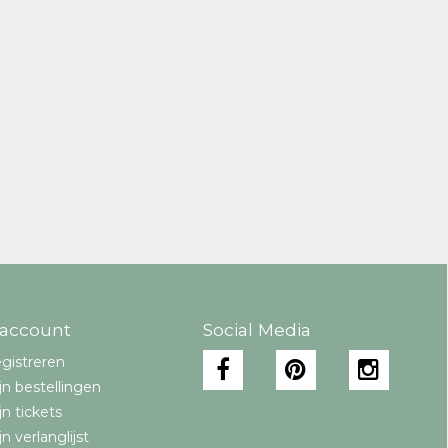
 account
Social Media
gistreren
jn bestellingen
jn tickets
jn verlanglijst