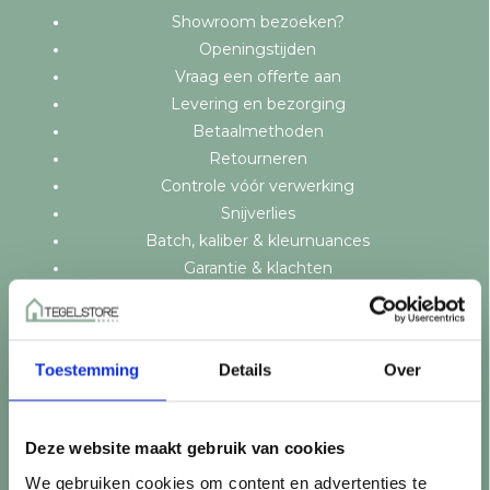
Showroom bezoeken?
Openingstijden
Vraag een offerte aan
Levering en bezorging
Betaalmethoden
Retourneren
Controle vóór verwerking
Snijverlies
Batch, kaliber & kleurnuances
Garantie & klachten
Mix & Match
Klantenservice
Veelgestelde vragen
Toestemming
Details
Over
Over TegelStore.nl
Contact
Algemene voorwaarden
Deze website maakt gebruik van cookies
Privacy Policy
We gebruiken cookies om content en advertenties te