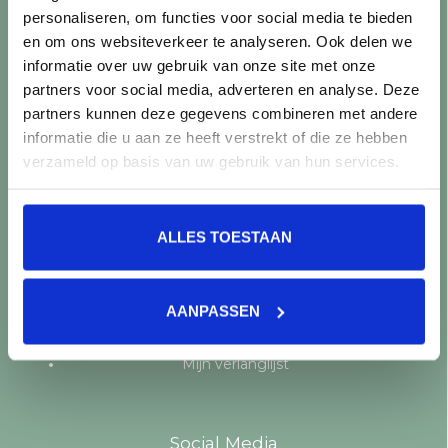
personaliseren, om functies voor social media te bieden
Producten
en om ons websiteverkeer te analyseren. Ook delen we
informatie over uw gebruik van onze site met onze
Alle producten
partners voor social media, adverteren en analyse. Deze
Nieuwe producten
partners kunnen deze gegevens combineren met andere
Aanbiedingen
informatie die u aan ze heeft verstrekt of die ze hebben
Merken
verzameld op basis van uw gebruik van hun services.
Tags
RSS-feed
ALLES TOESTAAN
Mijn account
Registreren
AANPASSEN
Mijn bestellingen
Mijn tickets
Mijn verlanglijst
Social Media