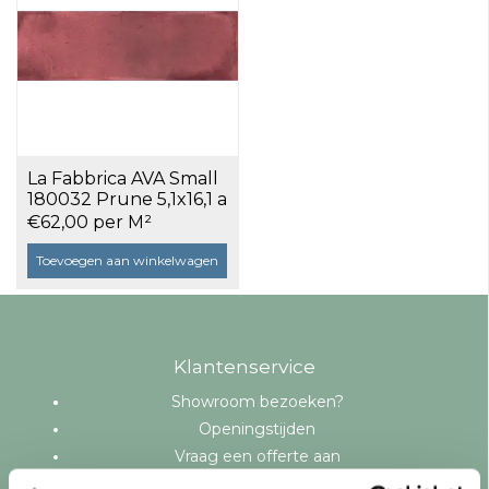
La Fabbrica AVA Small
180032 Prune 5,1x16,1 a
0,54 m²
€62,00 per M²
Toevoegen aan winkelwagen
Klantenservice
Showroom bezoeken?
Openingstijden
Vraag een offerte aan
Levering en bezorging