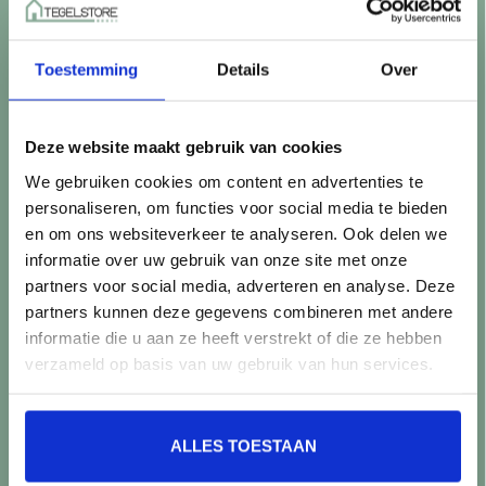
Betaalmethoden
Retourneren
Toestemming
Details
Over
Controle vóór verwerking
Snijverlies
Batch, kaliber & kleurnuances
Deze website maakt gebruik van cookies
Garantie & klachten
We gebruiken cookies om content en advertenties te
Mix & Match
personaliseren, om functies voor social media te bieden
Klantenservice
en om ons websiteverkeer te analyseren. Ook delen we
Veelgestelde vragen
informatie over uw gebruik van onze site met onze
Over TegelStore.nl
partners voor social media, adverteren en analyse. Deze
Contact
partners kunnen deze gegevens combineren met andere
Algemene voorwaarden
informatie die u aan ze heeft verstrekt of die ze hebben
Privacy Policy
verzameld op basis van uw gebruik van hun services.
Producten
ALLES TOESTAAN
Alle producten
Nieuwe producten