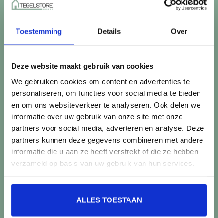
Betaalmethoden
Retourneren
Toestemming
Details
Over
Controle vóór verwerking
Snijverlies
Batch, kaliber & kleurnuances
Deze website maakt gebruik van cookies
Garantie & klachten
We gebruiken cookies om content en advertenties te
Mix & Match
personaliseren, om functies voor social media te bieden
Klantenservice
en om ons websiteverkeer te analyseren. Ook delen we
Veelgestelde vragen
informatie over uw gebruik van onze site met onze
Over TegelStore.nl
partners voor social media, adverteren en analyse. Deze
Contact
partners kunnen deze gegevens combineren met andere
Algemene voorwaarden
informatie die u aan ze heeft verstrekt of die ze hebben
Privacy Policy
verzameld op basis van uw gebruik van hun services.
Producten
ALLES TOESTAAN
Alle producten
Nieuwe producten