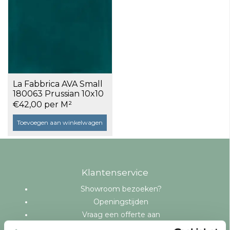
La Fabbrica AVA Small
180063 Prussian 10x10
a 0,5 m²
€42,00 per M²
Toevoegen aan winkelwagen
Klantenservice
Showroom bezoeken?
Openingstijden
Vraag een offerte aan
Levering en bezorging