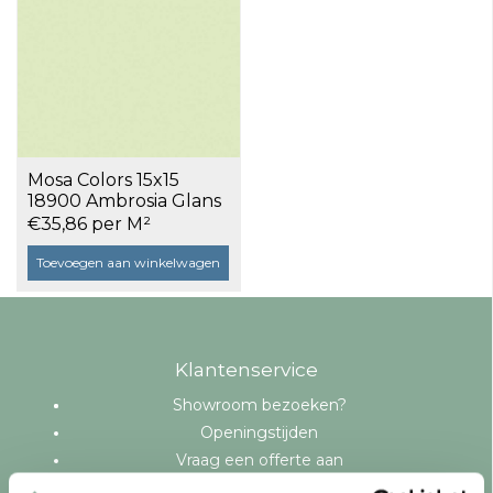
Mosa Colors 15x15
18900 Ambrosia Glans
a 1 m²
€35,86 per M²
Toevoegen aan winkelwagen
Klantenservice
Showroom bezoeken?
Openingstijden
Vraag een offerte aan
Levering en bezorging