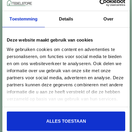
Betaalmethoden
Retourneren
Toestemming
Details
Over
Controle vóór verwerking
Snijverlies
Batch, kaliber & kleurnuances
Deze website maakt gebruik van cookies
Garantie & klachten
We gebruiken cookies om content en advertenties te
Mix & Match
personaliseren, om functies voor social media te bieden
Klantenservice
en om ons websiteverkeer te analyseren. Ook delen we
Veelgestelde vragen
informatie over uw gebruik van onze site met onze
Over TegelStore.nl
partners voor social media, adverteren en analyse. Deze
Contact
partners kunnen deze gegevens combineren met andere
Algemene voorwaarden
informatie die u aan ze heeft verstrekt of die ze hebben
Privacy Policy
verzameld op basis van uw gebruik van hun services.
Producten
ALLES TOESTAAN
Alle producten
Nieuwe producten