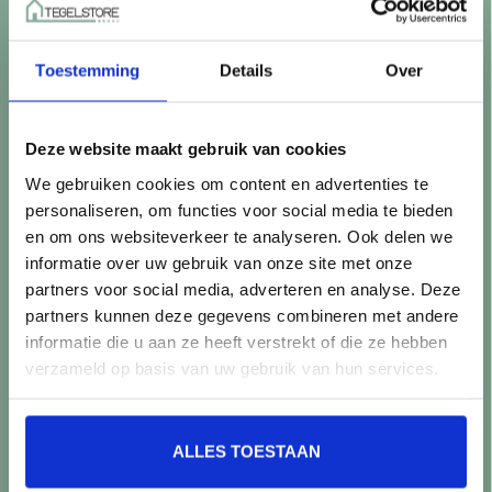
Betaalmethoden
Retourneren
Toestemming
Details
Over
Controle vóór verwerking
Snijverlies
Batch, kaliber & kleurnuances
Deze website maakt gebruik van cookies
Garantie & klachten
We gebruiken cookies om content en advertenties te
Mix & Match
personaliseren, om functies voor social media te bieden
Klantenservice
en om ons websiteverkeer te analyseren. Ook delen we
Veelgestelde vragen
informatie over uw gebruik van onze site met onze
Over TegelStore.nl
partners voor social media, adverteren en analyse. Deze
Contact
partners kunnen deze gegevens combineren met andere
Algemene voorwaarden
informatie die u aan ze heeft verstrekt of die ze hebben
Privacy Policy
verzameld op basis van uw gebruik van hun services.
Producten
ALLES TOESTAAN
Alle producten
Nieuwe producten