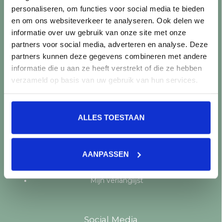
personaliseren, om functies voor social media te bieden
Producten
en om ons websiteverkeer te analyseren. Ook delen we
informatie over uw gebruik van onze site met onze
Alle producten
partners voor social media, adverteren en analyse. Deze
Nieuwe producten
partners kunnen deze gegevens combineren met andere
Aanbiedingen
informatie die u aan ze heeft verstrekt of die ze hebben
Merken
verzameld op basis van uw gebruik van hun services.
Tags
RSS-feed
ALLES TOESTAAN
Mijn account
Registreren
AANPASSEN
Mijn bestellingen
Mijn tickets
Mijn verlanglijst
Social Media