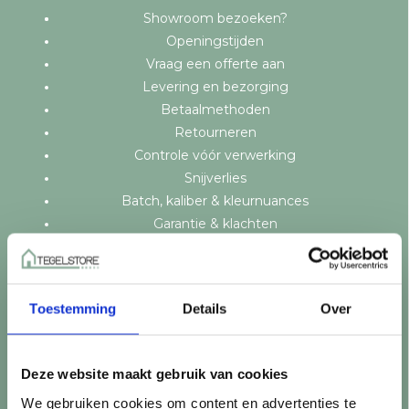
Showroom bezoeken?
Openingstijden
Vraag een offerte aan
Levering en bezorging
Betaalmethoden
Retourneren
Controle vóór verwerking
Snijverlies
Batch, kaliber & kleurnuances
Garantie & klachten
Mix & Match
Klantenservice
Veelgestelde vragen
Toestemming
Details
Over
Over TegelStore.nl
Contact
Algemene voorwaarden
Deze website maakt gebruik van cookies
Privacy Policy
We gebruiken cookies om content en advertenties te