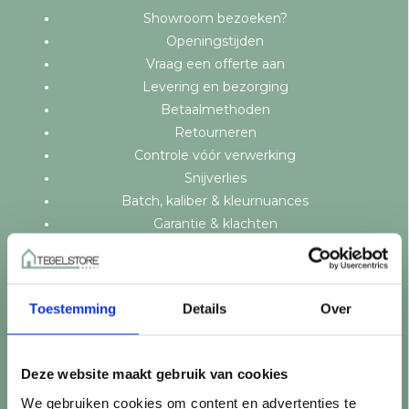
Showroom bezoeken?
Openingstijden
Vraag een offerte aan
Levering en bezorging
Betaalmethoden
Retourneren
Controle vóór verwerking
Snijverlies
Batch, kaliber & kleurnuances
Garantie & klachten
Mix & Match
Klantenservice
Veelgestelde vragen
Toestemming
Details
Over
Over TegelStore.nl
Contact
Algemene voorwaarden
Deze website maakt gebruik van cookies
Privacy Policy
We gebruiken cookies om content en advertenties te