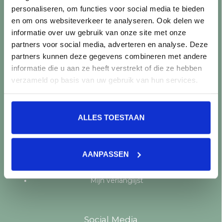
personaliseren, om functies voor social media te bieden
Producten
en om ons websiteverkeer te analyseren. Ook delen we
informatie over uw gebruik van onze site met onze
Alle producten
partners voor social media, adverteren en analyse. Deze
Nieuwe producten
partners kunnen deze gegevens combineren met andere
Aanbiedingen
informatie die u aan ze heeft verstrekt of die ze hebben
Merken
verzameld op basis van uw gebruik van hun services.
Tags
RSS-feed
ALLES TOESTAAN
Mijn account
Registreren
AANPASSEN
Mijn bestellingen
Mijn tickets
Mijn verlanglijst
Social Media