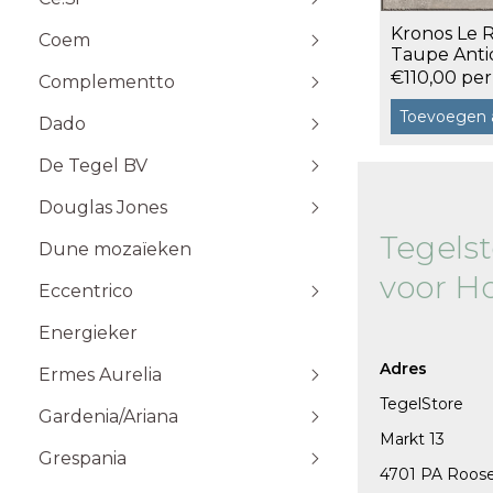
Stone Plak
Kronos Le 
Coem
Stone Klik
6x25
Taupe Anti
Toebehoren
1,08 m²
10x10
€110,00 per
Complementto
10x30
Toevoegen 
Dado
10x60
Wandtegels 10x10 cm
De Tegel BV
20x20
20x60
Douglas Jones
5x5
Tegels
Dune mozaïeken
5x20
voor H
Eccentrico
15x15
120x120 cm
30x30
120x280 cm
Energieker
Wandtegels 7,5x15 cm vlak
Wandtegels 7,5x15
10x20
60x120 cm
Wandtegels 6x25 cm vlak
Adres
Ermes Aurelia
60x60 cm
TegelStore
Gardenia/Ariana
80x80 cm
Talco
Markt 13
Sabbia
Grespania
4701 PA Roos
Taupe