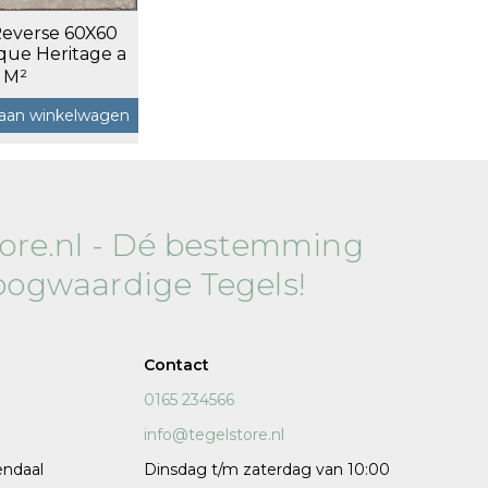
Reverse 60X60
120x120 cm
que Heritage a
60x120 cm
 M²
7,5x120 cm
aan winkelwagen
Decors
tore.nl - Dé bestemming
oogwaardige Tegels!
 cm facet
Contact
0165 234566
info@tegelstore.nl
endaal
Dinsdag t/m zaterdag van 10:00