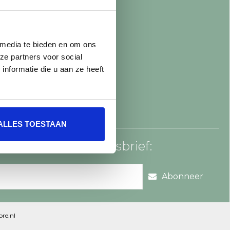
 media te bieden en om ons
ze partners voor social
nformatie die u aan ze heeft
ALLES TOESTAAN
an voor onze nieuwsbrief:
Abonneer
re.nl