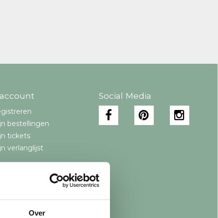
 account
Social Media
gistreren
jn bestellingen
jn tickets
jn verlanglijst
Over