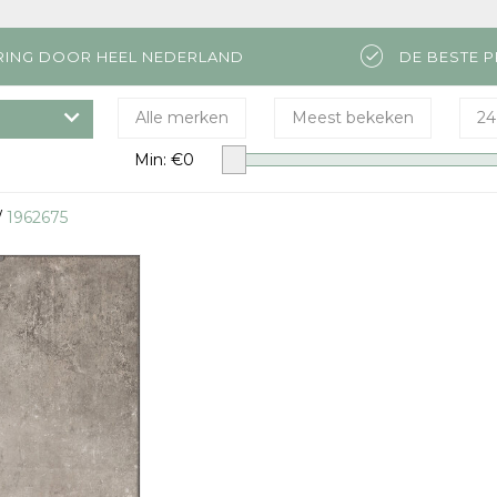
RING DOOR HEEL NEDERLAND
DE BESTE P
Alle merken
Meest bekeken
24
Min: €
0
/
1962675