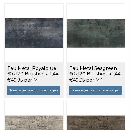
Tau Metal Royalblue
Tau Metal Seagreen
60x120 Brushed a 1,44
60x120 Brushed a 1,44
m²
m²
€49,95 per M²
€49,95 per M²
Toevoegen aan winkelwagen
Toevoegen aan winkelwagen