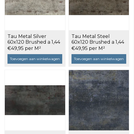
Tau Metal Silver
Tau Metal Steel
60x120 Brushed a 1,44
60x120 Brushed a 1,44
m²
m²
€49,95 per M²
€49,95 per M²
Toevoegen aan winkelwagen
Toevoegen aan winkelwagen