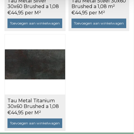
Tau Metal Silver
Tau Metal Steel 30x60
30x60 Brushed a 1,08
Brushed a 1,08 m²
m²
€44,95 per M²
€44,95 per M²
Toevoegen aan winkelwagen
Toevoegen aan winkelwagen
Tau Metal Titanium
30x60 Brushed a 1,08
m²
€44,95 per M²
Toevoegen aan winkelwagen