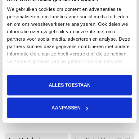
We gebruiken cookies om content en advertenties te
personaliseren, om functies voor social media te bieden
en om ons websiteverkeer te analyseren. Ook delen we
informatie over uw gebruik van onze site met onze
Tau Metal Royalblue
Tau Metal Seagreen
partners voor social media, adverteren en analyse. Deze
30x60 Brushed a 1,08
30x60 Brushed a 1,08
partners kunnen deze gegevens combineren met andere
m²
m²
€44,95 per M²
€44,95 per M²
informatie die u aan ze heeft verstrekt of die ze hebben
Toevoegen aan winkelwagen
Toevoegen aan winkelwagen
verzameld op basis van uw gebruik van hun services.
ALLES TOESTAAN
AANPASSEN