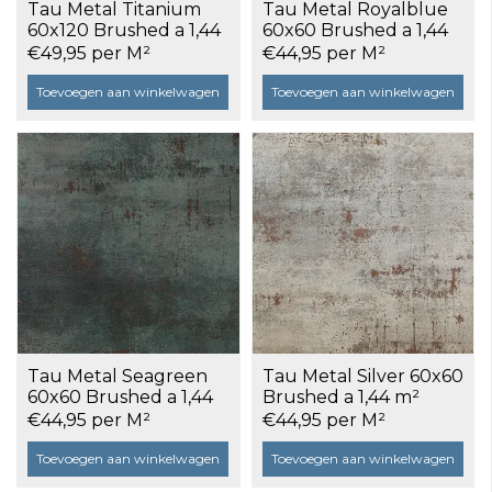
Tau Metal Titanium
Tau Metal Royalblue
60x120 Brushed a 1,44
60x60 Brushed a 1,44
m²
m²
€49,95 per M²
€44,95 per M²
Toevoegen aan winkelwagen
Toevoegen aan winkelwagen
Tau Metal Seagreen
Tau Metal Silver 60x60
60x60 Brushed a 1,44
Brushed a 1,44 m²
m²
€44,95 per M²
€44,95 per M²
Toevoegen aan winkelwagen
Toevoegen aan winkelwagen