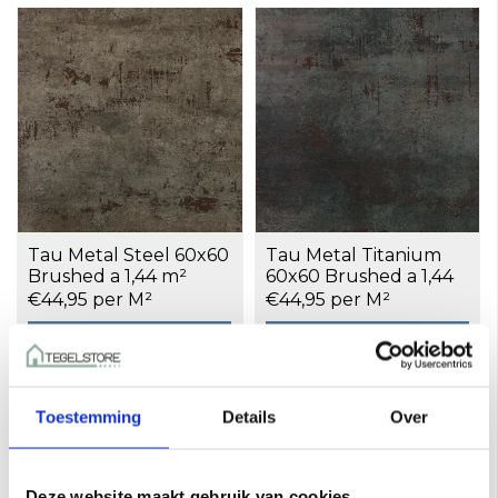
Tau Metal Steel 60x60
Tau Metal Titanium
Brushed a 1,44 m²
60x60 Brushed a 1,44
m²
€44,95 per M²
€44,95 per M²
Toevoegen aan winkelwagen
Toevoegen aan winkelwagen
Toestemming
Details
Over
Deze website maakt gebruik van cookies