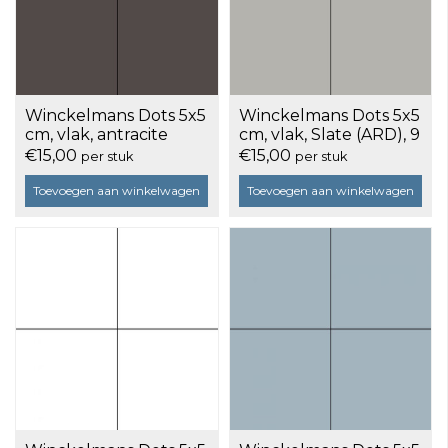
Winckelmans Dots 5x5
Winckelmans Dots 5x5
cm, vlak, antracite
cm, vlak, Slate (ARD), 9
(ANT), 9 mm dik, doos
mm dik, doos a 25
€15,00
€15,00
per stuk
per stuk
a 25 stuks
stuks
Toevoegen aan winkelwagen
Toevoegen aan winkelwagen