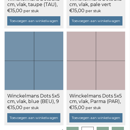
cm, vlak, taupe (TAU),
cm, vlak, pale vert
9 mm dik, doos a 25
(VEP), 9 mm dik, doos
€15,00
€15,00
per stuk
per stuk
stuks
a 25 stuks
Toevoegen aan winkelwagen
Toevoegen aan winkelwagen
Winckelmans Dots 5x5
Winckelmans Dots 5x5
cm, vlak, blue (BEU), 9
cm, vlak, Parma (PAR),
mm dik, doos a 25
9 mm dik, doos a 25
€15,00
€15,00
per stuk
per stuk
stuks
stuks
Toevoegen aan winkelwagen
Toevoegen aan winkelwagen