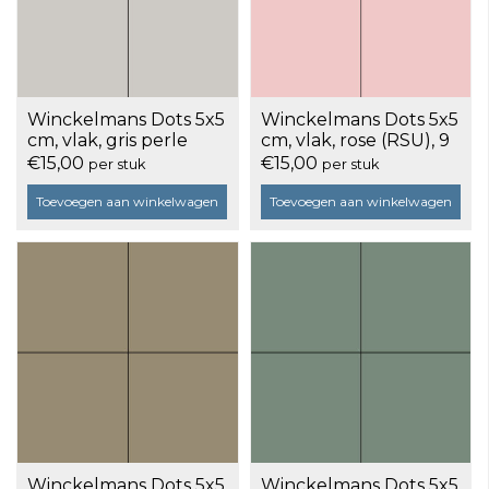
Winckelmans Dots 5x5
Winckelmans Dots 5x5
cm, vlak, gris perle
cm, vlak, rose (RSU), 9
(PER), 9 mm dik, doos
mm dik, doos a 25
€15,00
€15,00
per stuk
per stuk
a 25 stuks
stuks
Toevoegen aan winkelwagen
Toevoegen aan winkelwagen
Winckelmans Dots 5x5
Winckelmans Dots 5x5