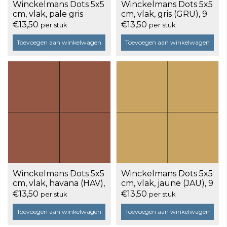
Winckelmans Dots 5x5
Winckelmans Dots 5x5
cm, vlak, pale gris
cm, vlak, gris (GRU), 9
(GRP), 9 mm dik, doos
mm dik, doos a 25
€13,50
€13,50
per stuk
per stuk
a 25 stuks
stuks
Toevoegen aan winkelwagen
Toevoegen aan winkelwagen
Winckelmans Dots 5x5
Winckelmans Dots 5x5
cm, vlak, havana (HAV),
cm, vlak, jaune (JAU), 9
9 mm dik, doos a 25
mm dik, doos a 25
€13,50
€13,50
per stuk
per stuk
stuks
stuks
Toevoegen aan winkelwagen
Toevoegen aan winkelwagen