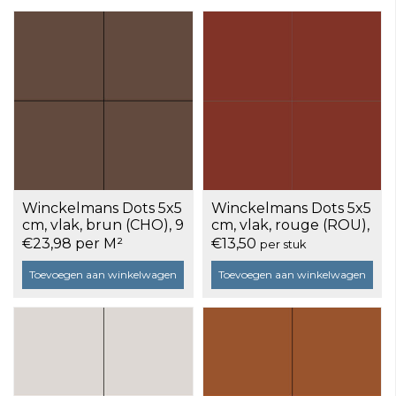
Winckelmans Dots 5x5
Winckelmans Dots 5x5
cm, vlak, brun (CHO), 9
cm, vlak, rouge (ROU),
mm dik, doos a 25
9 mm dik, doos a 25
€23,98 per M²
€13,50
per stuk
stuks
stuks
Toevoegen aan winkelwagen
Toevoegen aan winkelwagen