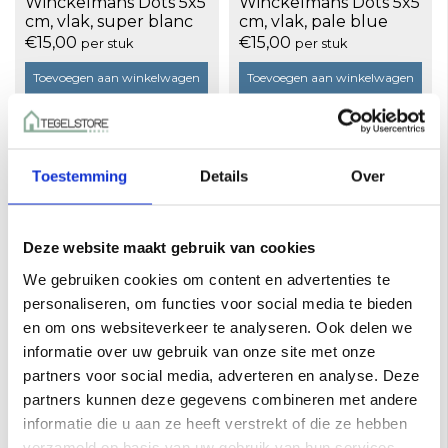
Winckelmans Dots 5x5
Winckelmans Dots 5x5
cm, vlak, super blanc
cm, vlak, pale blue
(BAS) 0,063 m², 9 mm
(BEP), 9 mm dik, doos
€15,00
€15,00
per stuk
per stuk
dik, 0,063 m²
a 25 stuks
Toevoegen aan winkelwagen
Toevoegen aan winkelwagen
Toestemming
Details
Over
Deze website maakt gebruik van cookies
We gebruiken cookies om content en advertenties te
personaliseren, om functies voor social media te bieden
en om ons websiteverkeer te analyseren. Ook delen we
Winckelmans Dots 5x5
Winckelmans Dots 5x5
informatie over uw gebruik van onze site met onze
cm, vlak, cafe (CAF), 9
cm, vlak, cognac
mm dik, doos a 25
(COG), 9 mm dik, doos
partners voor social media, adverteren en analyse. Deze
€15,00
€15,00
per stuk
per stuk
stuks
a 25 stuks
partners kunnen deze gegevens combineren met andere
Toevoegen aan winkelwagen
Toevoegen aan winkelwagen
informatie die u aan ze heeft verstrekt of die ze hebben
verzameld op basis van uw gebruik van hun services.