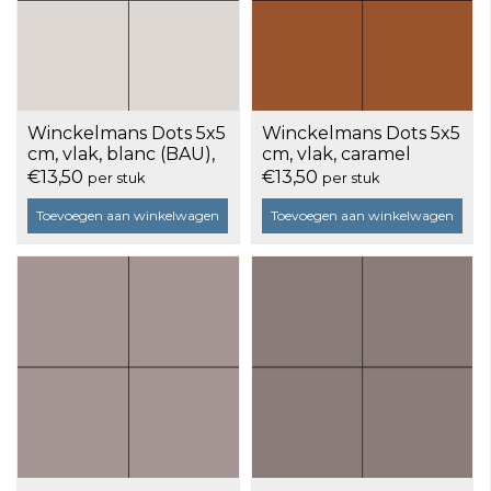
Winckelmans Dots 5x5
Winckelmans Dots 5x5
cm, vlak, blanc (BAU),
cm, vlak, caramel
9 mm dik, doos a 25
(CAR), 9 mm dik, doos
€13,50
€13,50
per stuk
per stuk
stuks
a 25 stuks
Toevoegen aan winkelwagen
Toevoegen aan winkelwagen