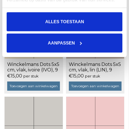
ALLES TOESTAAN
AANPASSEN
Winckelmans Dots 5x5
Winckelmans Dots 5x5
cm, vlak, ivoire (IVO), 9
cm, vlak, lin (LIN), 9
mm dik, doos a 25
mm dik, doos a 25
€15,00
€15,00
per stuk
per stuk
stuks
stuks
Toevoegen aan winkelwagen
Toevoegen aan winkelwagen