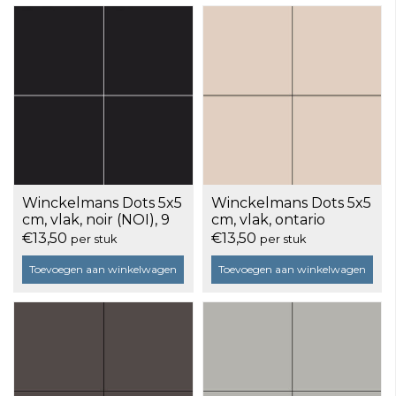
Winckelmans Dots 5x5
Winckelmans Dots 5x5
cm, vlak, noir (NOI), 9
cm, vlak, ontario
mm dik, doos a 25
(ONT), 9 mm dik, doos
€13,50
€13,50
per stuk
per stuk
stuks
a 25 stuks
Toevoegen aan winkelwagen
Toevoegen aan winkelwagen