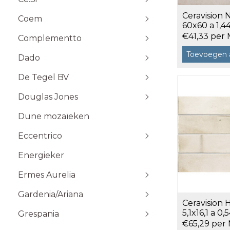
Stone Plak
Ceravision 
Coem
Stone Klik
6x25
60x60 a 1,4
Toebehoren
10x10
€41,33 per 
Complementto
10x30
Toevoegen 
Dado
10x60
Wandtegels 10x10 cm
De Tegel BV
20x20
20x60
Douglas Jones
5x5
Dune mozaïeken
5x20
Eccentrico
15x15
120x120 cm
30x30
120x280 cm
Energieker
Wandtegels 7,5x15 cm vlak
Wandtegels 7,5x15
10x20
60x120 cm
Wandtegels 6x25 cm vlak
Ermes Aurelia
60x60 cm
Gardenia/Ariana
80x80 cm
Talco
Ceravision 
Sabbia
5,1x16,1 a 0
Grespania
€65,29 per
Taupe