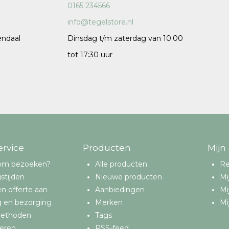
0165 234566
info@tegelstore.nl
endaal
Dinsdag t/m zaterdag van 10:00
tot 17:30 uur
ervice
Producten
Mijn
om bezoeken?
Alle producten
Re
stijden
Nieuwe producten
Mi
n offerte aan
Aanbiedingen
Mi
g en bezorging
Merken
Mi
methoden
Tags
eren
RSS-feed