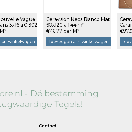
Vloertegels 30x60
0
Vloertegels 45x45
0
 Nouvelle Vague
Ceravision Neos Bianco Mat
Cera
Vloertegels 60x60
ans 3x16 a 0,302
60x120 a 1,44 m²
Caram
 M²
€46,77 per M²
€97,
aan winkelwagen
Toevoegen aan winkelwagen
Toev
tore.nl - Dé bestemming
oogwaardige Tegels!
Contact