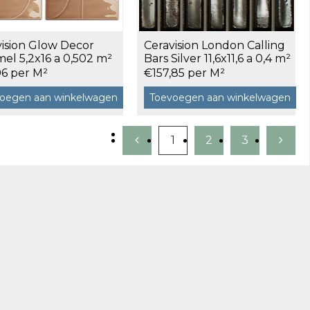
vision Glow Decor
Ceravision London Calling
el 5,2x16 a 0,502 m²
Bars Silver 11,6x11,6 a 0,4 m²
96 per M²
€157,85 per M²
oegen aan winkelwagen
Toevoegen aan winkelwagen
1
2
3