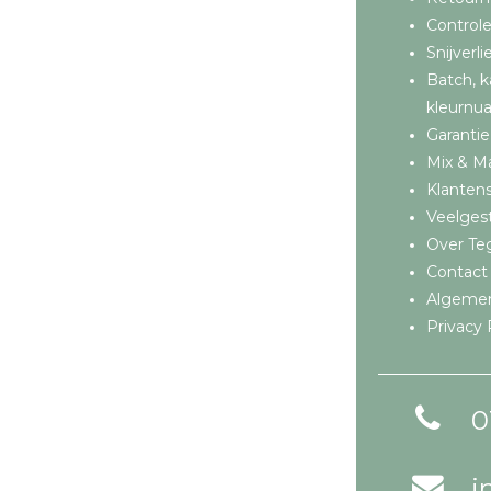
Controle
Snijverli
Batch, k
kleurnu
Garantie
Mix & M
Klantens
Veelges
Over Teg
Contact
Algeme
Privacy 
0
i