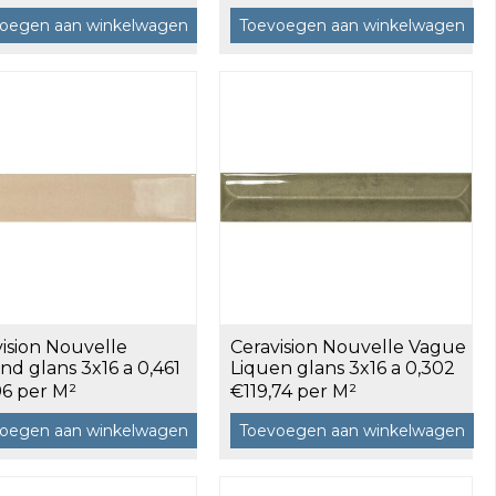
oegen aan winkelwagen
Toevoegen aan winkelwagen
ision Nouvelle
Ceravision Nouvelle Vague
d glans 3x16 a 0,461
Liquen glans 3x16 a 0,302
m²
96 per M²
€119,74 per M²
oegen aan winkelwagen
Toevoegen aan winkelwagen