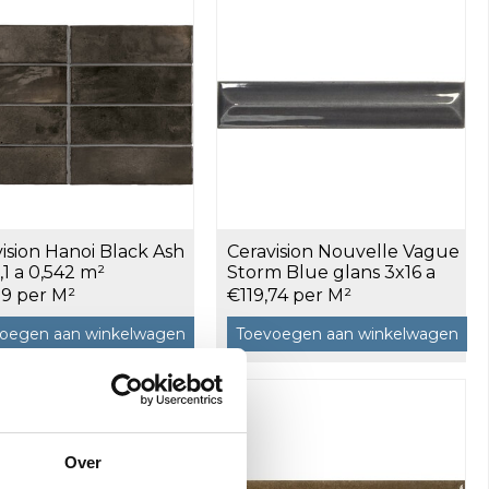
ision Hanoi Black Ash
Ceravision Nouvelle Vague
6,1 a 0,542 m²
Storm Blue glans 3x16 a
0,302 m²
29 per M²
€119,74 per M²
oegen aan winkelwagen
Toevoegen aan winkelwagen
Over