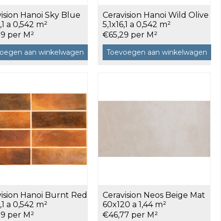
ision Hanoi Sky Blue
Ceravision Hanoi Wild Olive
6,1 a 0,542 m²
5,1x16,1 a 0,542 m²
29 per M²
€65,29 per M²
oegen aan winkelwagen
Toevoegen aan winkelwagen
vision Hanoi Burnt Red
Ceravision Neos Beige Mat
6,1 a 0,542 m²
60x120 a 1,44 m²
29 per M²
€46,77 per M²