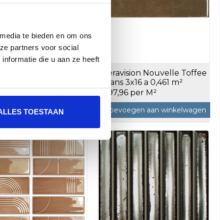
 media te bieden en om ons
ze partners voor social
nformatie die u aan ze heeft
vision Nouvelle Vague
Ceravision Nouvelle Toffee
 glans 3x16 a 0,302 m²
glans 3x16 a 0,461 m²
74 per M²
€97,96 per M²
oegen aan winkelwagen
Toevoegen aan winkelwagen
ALLES TOESTAAN