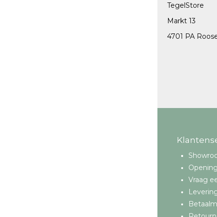
TegelStore
Vloertegels 30x60 cm
Markt 13
Vloertegels 60x60 cm
4701 PA Roos
Vloertegels 80x80 cm
Vloertegels 60x120 cm
Buitentegels 80x80 cm
Klantens
Showro
Opening
Vraag ee
Leverin
Betaal
Retourn