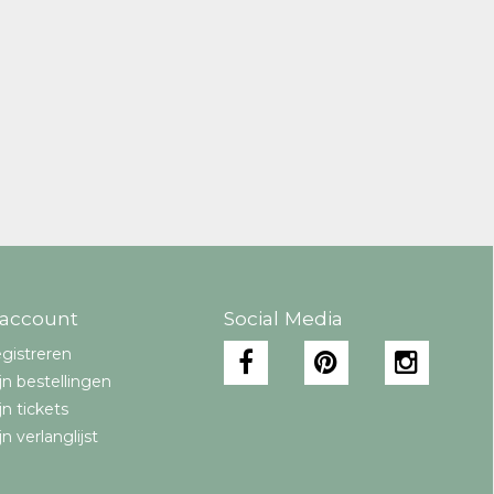
 account
Social Media
gistreren
jn bestellingen
jn tickets
jn verlanglijst