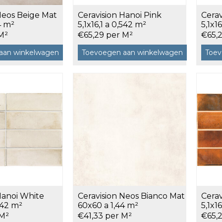
Neos Beige Mat
Ceravision Hanoi Pink
Cerav
120x120 cm
4 m²
5,1x16,1 a 0,542 m²
5,1x1
60x120 cm
M²
€65,29 per M²
€65,
7,5x120 cm
aan winkelwagen
Toevoegen aan winkelwagen
Toev
Decors
 cm facet
Hanoi White
Ceravision Neos Bianco Mat
Cera
,542 m²
60x60 a 1,44 m²
5,1x1
 M²
€41,33 per M²
€65,