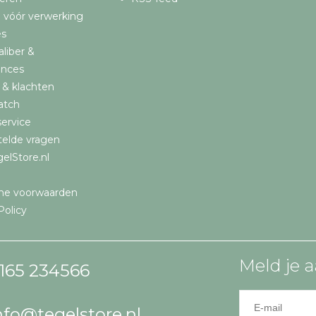
 vóór verwerking
es
aliber &
ances
 & klachten
atch
ervice
telde vragen
elStore.nl
ne voorwaarden
Policy
Meld je a
165 234566
nfo@tegelstore.nl