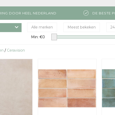
RING DOOR HEEL NEDERLAND
DE BESTE P
Alle merken
Meest bekeken
24
Min: €
0
en
/
Ceravision