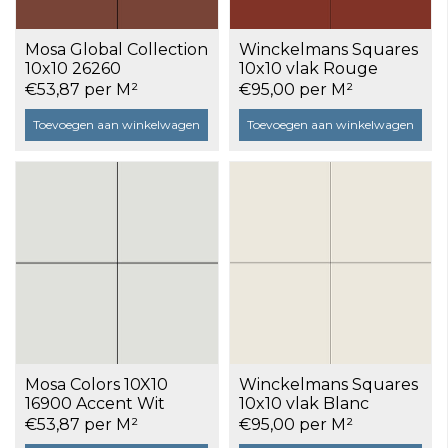
Mosa Global Collection
Winckelmans Squares
10x10 26260
10x10 vlak Rouge
Siennarood glans a 0,5
(ROU), 9 mm dik a 0,5
€53,87 per M²
€95,00 per M²
m²
m²
Toevoegen aan winkelwagen
Toevoegen aan winkelwagen
Mosa Colors 10X10
Winckelmans Squares
16900 Accent Wit
10x10 vlak Blanc
Glans a 0,5 m²
(BAU), 9 mm dik a 0,5
€53,87 per M²
€95,00 per M²
m²