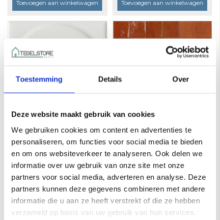
Toevoegen aan winkelwagen
Toevoegen aan winkelwagen
Toestemming
Details
Over
Deze website maakt gebruik van cookies
We gebruiken cookies om content en advertenties te
Mosa Kho Liang Le
Marazzi Zellige 10x10
Collection 10X10 16905
M5RS Corallo Lux a
personaliseren, om functies voor social media te bieden
Zon Accent Wit Glans
0,54 m²
€78,35 per M²
€54,00 per M²
en om ons websiteverkeer te analyseren. Ook delen we
a 0,44 m²
informatie over uw gebruik van onze site met onze
Toevoegen aan winkelwagen
Toevoegen aan winkelwagen
partners voor social media, adverteren en analyse. Deze
partners kunnen deze gegevens combineren met andere
informatie die u aan ze heeft verstrekt of die ze hebben
verzameld op basis van uw gebruik van hun services.