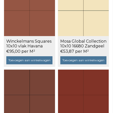
Winckelmans Squares
Mosa Global Collection
10x10 vlak Havana
10x10 16680 Zandgeel
(HAV), 9 mm dik a 0,5
glans a 0,5 m²
€95,00 per M²
€53,87 per M²
m²
Toevoegen aan winkelwagen
Toevoegen aan winkelwagen