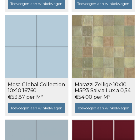
Toevoegen aan winkelwagen
Toevoegen aan winkelwagen
Mosa Global Collection
Marazzi Zellige 10x10
10x10 16760
M5P3 Salvia Lux a 0,54
Servresblauw glans a
m²
€53,87 per M²
€54,00 per M²
0,5 m²
Toevoegen aan winkelwagen
Toevoegen aan winkelwagen