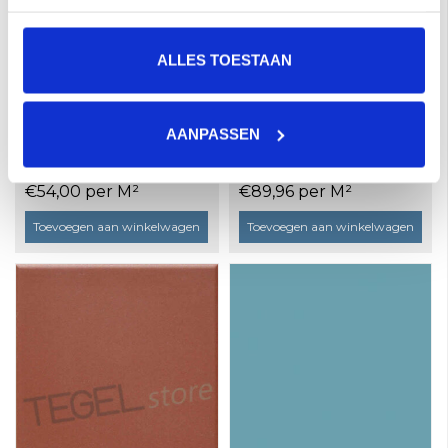
ALLES TOESTAAN
AANPASSEN
Marazzi Zellige 10x10
Revoir Paris Atelier
M5QS Bosco Lux a
bordeaux glans 10x10
0,54 m²
a 0,8 m²
€54,00 per M²
€89,96 per M²
Toevoegen aan winkelwagen
Toevoegen aan winkelwagen