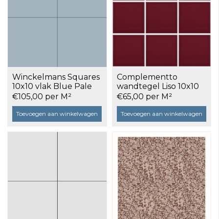
Winckelmans Squares
Complementto
10x10 vlak Blue Pale
wandtegel Liso 10x10
(BEP), 9 mm dik a 0,5
Burgundy glans a 0,5
€105,00 per M²
€65,00 per M²
m²
m²
Toevoegen aan winkelwagen
Toevoegen aan winkelwagen