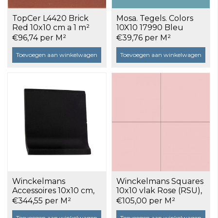
TopCer L4420 Brick
Mosa. Tegels. Colors
Red 10x10 cm a 1 m²
10X10 17990 Bleu
Curacao Glans a 0,5 m²
€96,74 per M²
€39,76 per M²
Toevoegen aan winkelwagen
Toevoegen aan winkelwagen
Winckelmans
Winckelmans Squares
Accessoires 10x10 cm,
10x10 vlak Rose (RSU),
#11 holplint, vlak, noir
9 mm dik a 0,5 m²
€344,55 per M²
€105,00 per M²
(NOI) a 4 m¹
Toevoegen aan winkelwagen
Toevoegen aan winkelwagen