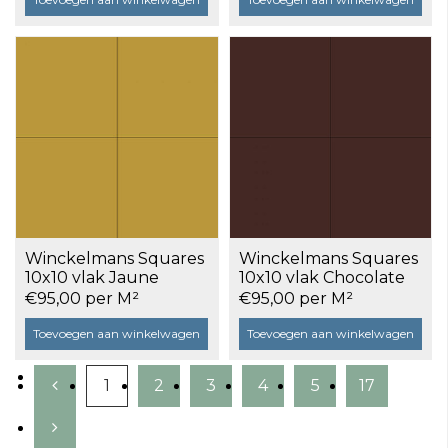
Winckelmans Squares
Winckelmans Squares
10x10 vlak Jaune
10x10 vlak Chocolate
(JAU), 9 mm dik a 0,5
(CHO), 9 mm dik a 0,5
€95,00 per M²
€95,00 per M²
m²
m²
Toevoegen aan winkelwagen
Toevoegen aan winkelwagen
1
2
3
4
5
17