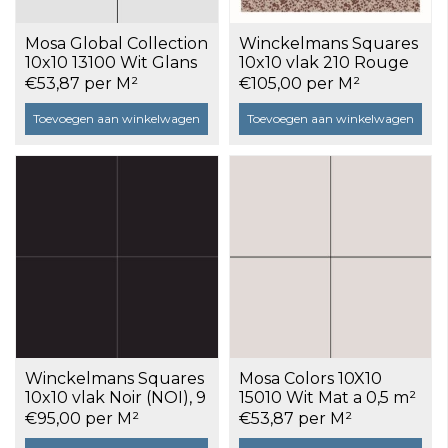
Mosa Global Collection
Winckelmans Squares
10x10 13100 Wit Glans
10x10 vlak 210 Rouge
a 0,5 m²
Speckled, 9 mm dik a
€53,87 per M²
€105,00 per M²
0,5 m²
Toevoegen aan winkelwagen
Toevoegen aan winkelwagen
Winckelmans Squares
Mosa Colors 10X10
10x10 vlak Noir (NOI), 9
15010 Wit Mat a 0,5 m²
mm dik a 0,5 m²
€95,00 per M²
€53,87 per M²