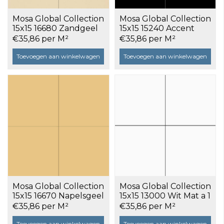
Mosa Global Collection
Mosa Global Collection
15x15 16680 Zandgeel
15x15 15240 Accent
Uni Glans a 1 m²
Zwart Mat a 1 m²
€35,86 per M²
€35,86 per M²
Toevoegen aan winkelwagen
Toevoegen aan winkelwagen
Mosa Global Collection
Mosa Global Collection
15x15 16670 Napelsgeel
15x15 13000 Wit Mat a 1
Uni Glans a 1 m²
m²
€35,86 per M²
€35,86 per M²
Toevoegen aan winkelwagen
Toevoegen aan winkelwagen