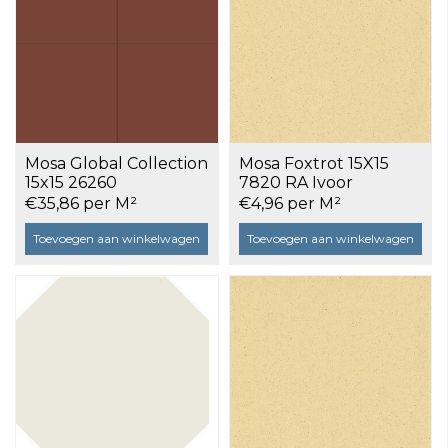
Mosa Global Collection
Mosa Foxtrot 15X15
15x15 26260
7820 RA Ivoor
Siennarood Uni Glans
Randafdektegel per
€35,86 per M²
€4,96 per M²
a 1 m²
stuk
Toevoegen aan winkelwagen
Toevoegen aan winkelwagen