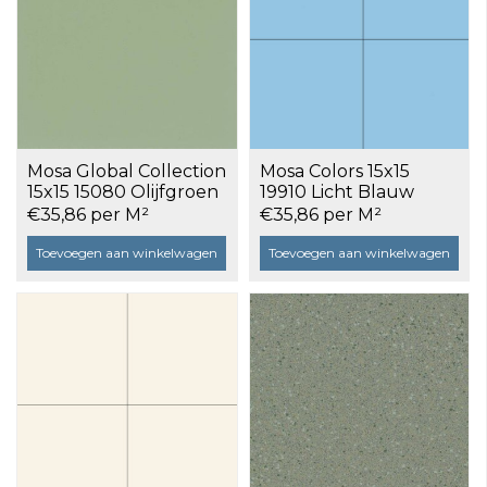
Mosa Global Collection
Mosa Colors 15x15
15x15 15080 Olijfgroen
19910 Licht Blauw
Uni Mat a 1 m²
Glans a 1 m²
€35,86 per M²
€35,86 per M²
Toevoegen aan winkelwagen
Toevoegen aan winkelwagen