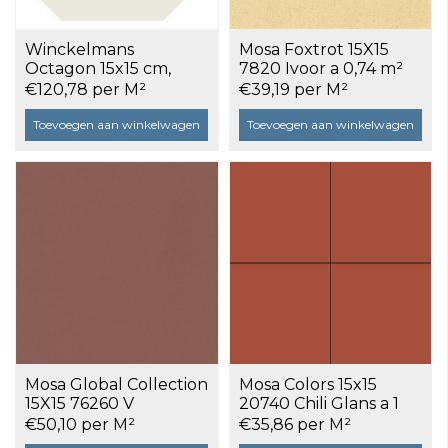
Winckelmans
Mosa Foxtrot 15X15
Octagon 15x15 cm,
7820 Ivoor a 0,74 m²
vlak, blanc (BAU), 9
€120,78 per M²
€39,19 per M²
mm dik a 0,563 m²
Toevoegen aan winkelwagen
Toevoegen aan winkelwagen
Mosa Global Collection
Mosa Colors 15x15
15X15 76260 V
20740 Chili Glans a 1
Siennarood Uni a 0,74
m²
€50,10 per M²
€35,86 per M²
m²