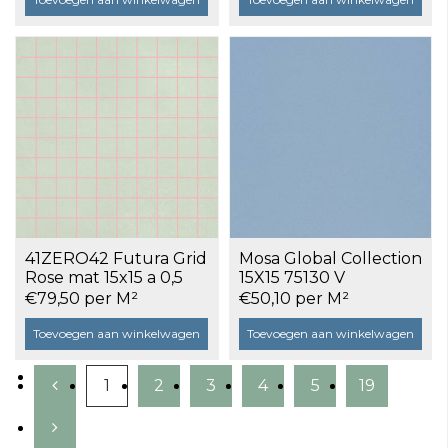
41ZERO42 Futura Grid
Mosa Global Collection
Rose mat 15x15 a 0,5
15X15 75130 V
m²
Sevresblauw a 0,74 m²
€79,50 per M²
€50,10 per M²
Toevoegen aan winkelwagen
Toevoegen aan winkelwagen
1
2
3
4
5
19