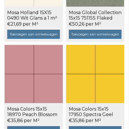
Mosa Holland 15X15
Mosa Global Collection
0490 Wit Glans a 1 m²
15x15 75115S Flaked
Moss Green a 0,75 m²
€21,69 per M²
€50,26 per M²
Toevoegen aan winkelwagen
Toevoegen aan winkelwagen
Mosa Colors 15x15
Mosa Colors 15x15
18970 Peach Blossom
17950 Spectra Geel
Glans a 1 m²
Glans a 1 m²
€35,86 per M²
€35,86 per M²