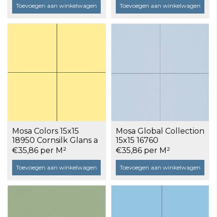
Toevoegen aan winkelwagen
Toevoegen aan winkelwagen
Mosa Colors 15x15
Mosa Global Collection
18950 Cornsilk Glans a
15x15 16760
1 m²
Sevresblauw Uni
€35,86 per M²
€35,86 per M²
Glans a 1 m²
Toevoegen aan winkelwagen
Toevoegen aan winkelwagen