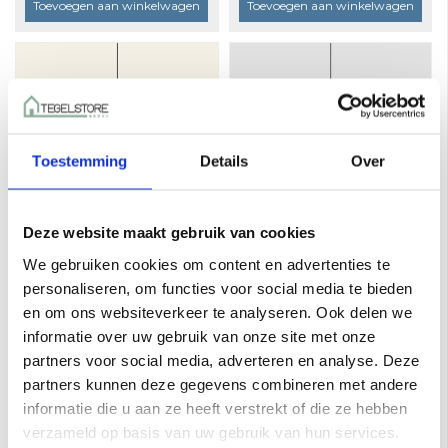
Toevoegen aan winkelwagen
Toevoegen aan winkelwagen
Toestemming
Details
Over
Deze website maakt gebruik van cookies
We gebruiken cookies om content en advertenties te
Mosa Holland 15X15
Mosa Global Collection
0497 M Roomwit
15x15 13100 Wit glans a
personaliseren, om functies voor social media te bieden
Glans a 1 m²
1 m²
€21,69 per M²
€35,86 per M²
en om ons websiteverkeer te analyseren. Ook delen we
informatie over uw gebruik van onze site met onze
Toevoegen aan winkelwagen
Toevoegen aan winkelwagen
partners voor social media, adverteren en analyse. Deze
partners kunnen deze gegevens combineren met andere
informatie die u aan ze heeft verstrekt of die ze hebben
verzameld op basis van uw gebruik van hun services.