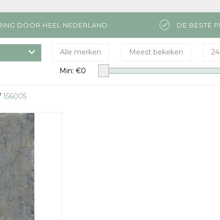
RING DOOR HEEL NEDERLAND
DE BESTE P
Alle merken
Meest bekeken
24
Min: €
0
/
156005