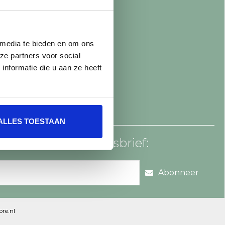
 media te bieden en om ons
ze partners voor social
nformatie die u aan ze heeft
ALLES TOESTAAN
an voor onze nieuwsbrief:
Abonneer
re.nl