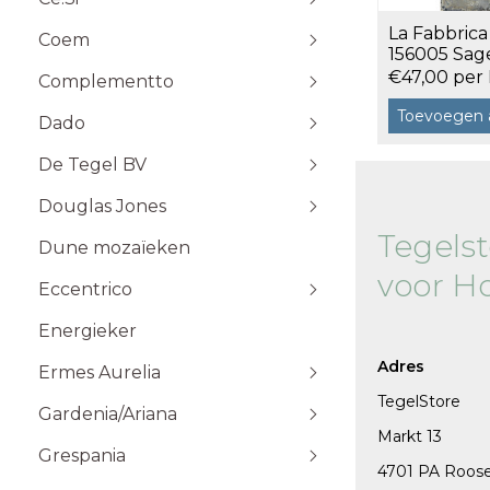
Stone Plak
La Fabbrica
Coem
Stone Klik
6x25
156005 Sage
Toebehoren
m²
10x10
€47,00 per
Complementto
10x30
Toevoegen 
Dado
10x60
Wandtegels 10x10 cm
De Tegel BV
20x20
20x60
Douglas Jones
5x5
Tegels
Dune mozaïeken
5x20
voor H
Eccentrico
15x15
120x120 cm
30x30
120x280 cm
Energieker
Wandtegels 7,5x15 cm vlak
Wandtegels 7,5x15
10x20
60x120 cm
Wandtegels 6x25 cm vlak
Adres
Ermes Aurelia
60x60 cm
TegelStore
Gardenia/Ariana
80x80 cm
Talco
Markt 13
Sabbia
Grespania
4701 PA Roos
Taupe