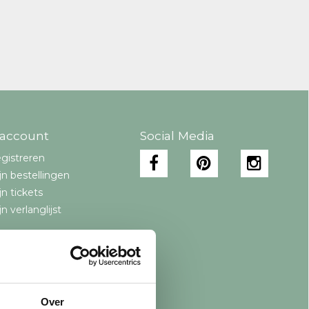
 account
Social Media
gistreren
jn bestellingen
jn tickets
jn verlanglijst
Over