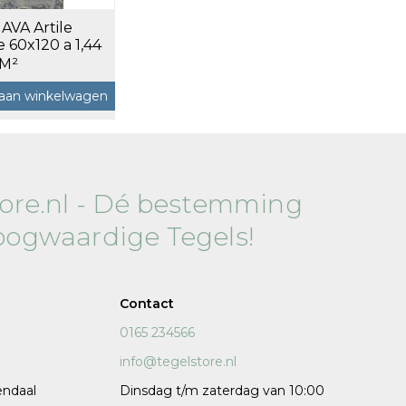
 AVA Artile
120x120 cm
 60x120 a 1,44
60x120 cm
 M²
7,5x120 cm
aan winkelwagen
Decors
tore.nl - Dé bestemming
oogwaardige Tegels!
 cm facet
Contact
0165 234566
info@tegelstore.nl
endaal
Dinsdag t/m zaterdag van 10:00