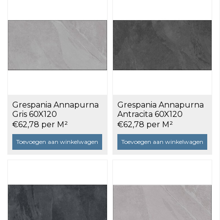
Grespania Annapurna
Grespania Annapurna
Gris 60X120
Antracita 60X120
gerectificeerd a 1,44
gerectificeerd a 1,44
€62,78 per M²
€62,78 per M²
m²
m²
Toevoegen aan winkelwagen
Toevoegen aan winkelwagen