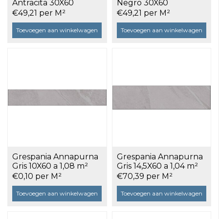
Antracita 30X60
Negro 30X60
gerectificeerd a 1,08
gerectificeerd a 1,08
€49,21 per M²
€49,21 per M²
m²
m²
Toevoegen aan winkelwagen
Toevoegen aan winkelwagen
Grespania Annapurna
Grespania Annapurna
Gris 10X60 a 1,08 m²
Gris 14,5X60 a 1,04 m²
€0,10 per M²
€70,39 per M²
Toevoegen aan winkelwagen
Toevoegen aan winkelwagen