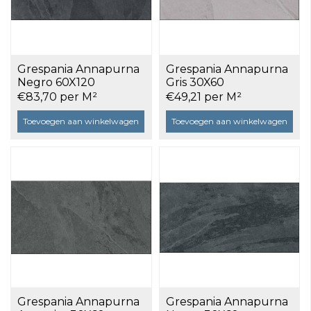
Grespania Annapurna
Grespania Annapurna
Negro 60X120
Gris 30X60
gerectificeerd a 1,44
gerectificeerd a 1,08
€83,70 per M²
€49,21 per M²
m²
m²
Toevoegen aan winkelwagen
Toevoegen aan winkelwagen
Grespania Annapurna
Grespania Annapurna