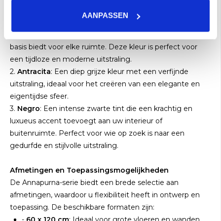
De Annapurna-serie is verkrijgbaar in drie verfijnde
AANPASSEN
kleuren, die elk een unieke sfeer en stijl uitstralen:
1.
Gris
: Een zachte grijstint die een neutrale en serene
basis biedt voor elke ruimte. Deze kleur is perfect voor
een tijdloze en moderne uitstraling.
2.
Antracita
: Een diep grijze kleur met een verfijnde
uitstraling, ideaal voor het creëren van een elegante en
eigentijdse sfeer.
3.
Negro
: Een intense zwarte tint die een krachtig en
luxueus accent toevoegt aan uw interieur of
buitenruimte. Perfect voor wie op zoek is naar een
gedurfde en stijlvolle uitstraling.
Afmetingen en Toepassingsmogelijkheden
De Annapurna-serie biedt een brede selectie aan
afmetingen, waardoor u flexibiliteit heeft in ontwerp en
toepassing. De beschikbare formaten zijn:
-
60 x 120 cm
: Ideaal voor grote vloeren en wanden,