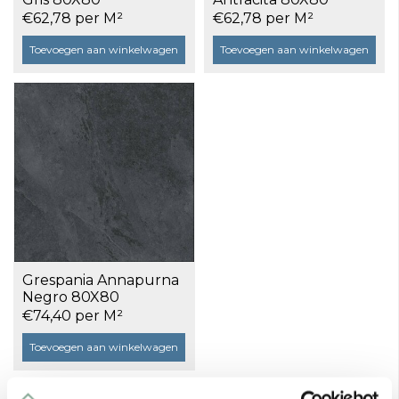
gerectificeerd a 1,28
gerectificeerd a 1,28
€62,78 per M²
€62,78 per M²
m²
m²
Toevoegen aan winkelwagen
Toevoegen aan winkelwagen
Grespania Annapurna
Negro 80X80
gerectificeerd a 1,28
€74,40 per M²
m²
Toevoegen aan winkelwagen