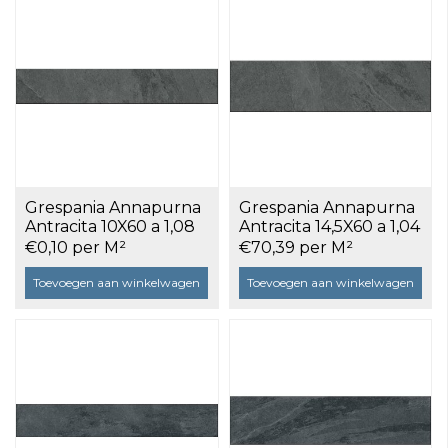
Grespania Annapurna
Grespania Annapurna
Antracita 10X60 a 1,08
Antracita 14,5X60 a 1,04
m²
m²
€0,10 per M²
€70,39 per M²
Toevoegen aan winkelwagen
Toevoegen aan winkelwagen