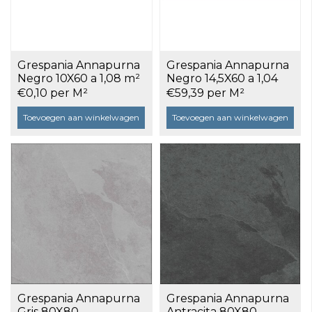
Grespania Annapurna
Grespania Annapurna
Negro 10X60 a 1,08 m²
Negro 14,5X60 a 1,04
m²
€0,10 per M²
€59,39 per M²
Toevoegen aan winkelwagen
Toevoegen aan winkelwagen
Grespania Annapurna
Grespania Annapurna
Gris 80X80
Antracita 80X80