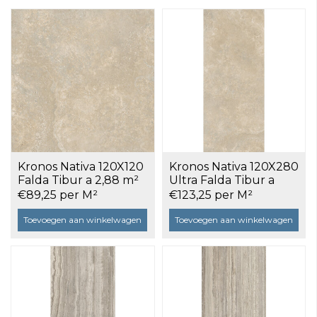
Kronos Nativa 120X120
Kronos Nativa 120X280
Falda Tibur a 2,88 m²
Ultra Falda Tibur a
3,36 m²
€89,25 per M²
€123,25 per M²
Toevoegen aan winkelwagen
Toevoegen aan winkelwagen