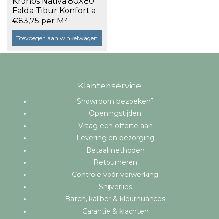
Kronos Nativa 80X80
Falda Tibur Konfort a
1,28 m²
€83,75 per M²
Toevoegen aan winkelwagen
Klantenservice
Showroom bezoeken?
Openingstijden
Vraag een offerte aan
Levering en bezorging
Betaalmethoden
Retourneren
Controle vóór verwerking
Snijverlies
Batch, kaliber & kleurnuances
Garantie & klachten