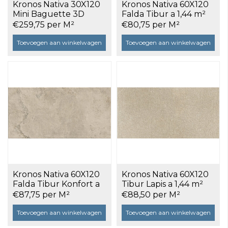
Kronos Nativa 30X120
Kronos Nativa 60X120
Mini Baguette 3D
Falda Tibur a 1,44 m²
Tibur a 0,72 m²
€259,75 per M²
€80,75 per M²
Toevoegen aan winkelwagen
Toevoegen aan winkelwagen
Kronos Nativa 60X120
Kronos Nativa 60X120
Falda Tibur Konfort a
Tibur Lapis a 1,44 m²
1,44 m²
€87,75 per M²
€88,50 per M²
Toevoegen aan winkelwagen
Toevoegen aan winkelwagen