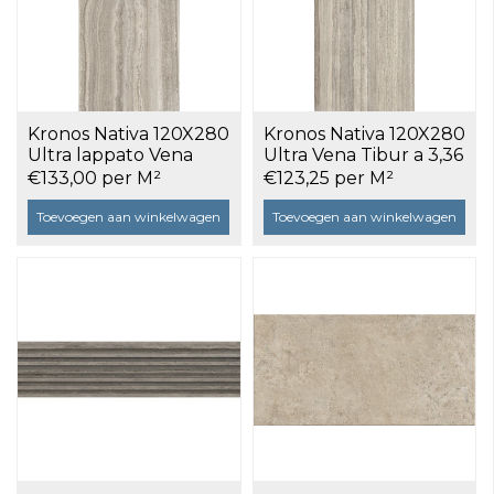
Kronos Nativa 120X280
Kronos Nativa 120X280
Ultra lappato Vena
Ultra Vena Tibur a 3,36
Tibur a 3,36 m²
m²
€133,00 per M²
€123,25 per M²
Toevoegen aan winkelwagen
Toevoegen aan winkelwagen