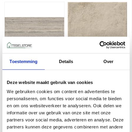
Toestemming
Details
Over
Kronos Nativa 60X120
Kronos Nativa 60X60
Tibur Vena a 1,44 m²
Falda Tibur a 1,08 m²
€80,75 per M²
€70,00 per M²
Deze website maakt gebruik van cookies
Toevoegen aan winkelwagen
Toevoegen aan winkelwagen
We gebruiken cookies om content en advertenties te
personaliseren, om functies voor social media te bieden
en om ons websiteverkeer te analyseren. Ook delen we
informatie over uw gebruik van onze site met onze
partners voor social media, adverteren en analyse. Deze
partners kunnen deze gegevens combineren met andere