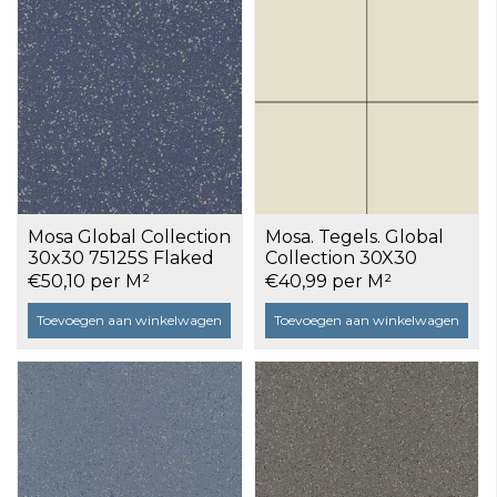
Mosa Global Collection
Mosa. Tegels. Global
30x30 75125S Flaked
Collection 30X30
Night Blue a 1,17 m²
75210 V Ecruwit
€50,10 per M²
€40,99 per M²
Global a 1,17 m² -
OUTLET
Toevoegen aan winkelwagen
Toevoegen aan winkelwagen