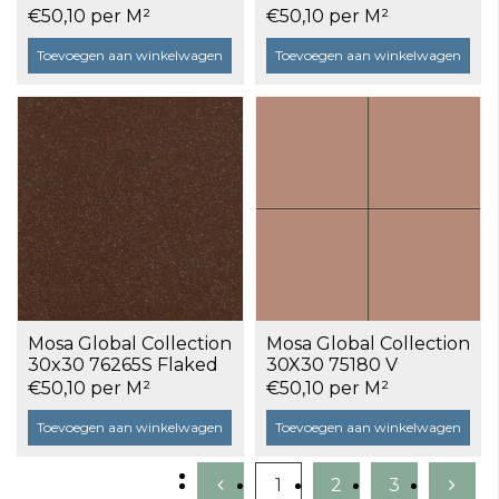
Volcanic Grey a 1,17 m²
Granite Grey a 1,17 m²
€50,10 per M²
€50,10 per M²
Toevoegen aan winkelwagen
Toevoegen aan winkelwagen
Mosa Global Collection
Mosa Global Collection
30x30 76265S Flaked
30X30 75180 V
Maroon Red a 1,17 m²
Engelsrood a 1,17 m²
€50,10 per M²
€50,10 per M²
Toevoegen aan winkelwagen
Toevoegen aan winkelwagen
1
2
3