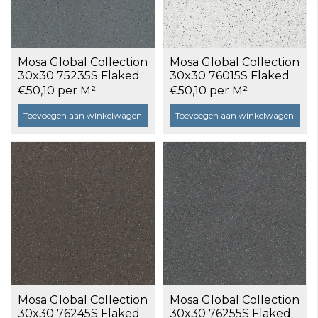
Mosa Global Collection
Mosa Global Collection
30x30 75235S Flaked
30x30 76015S Flaked
Stone Grey a 1,17 m²
Moonst.White a 1,17 m²
€50,10 per M²
€50,10 per M²
Toevoegen aan winkelwagen
Toevoegen aan winkelwagen
Mosa Global Collection
Mosa Global Collection
30x30 76245S Flaked
30x30 76255S Flaked