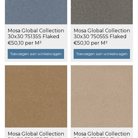
Mosa Global Collection
Mosa Global Collection
30x30 75135S Flaked
30x30 75055S Flaked
Aqua Blue a 1,17 m²
Pumice Grey a 1,17 m²
€50,10 per M²
€50,10 per M²
Toevoegen aan winkelwagen
Toevoegen aan winkelwagen
Mosa Global Collection
Mosa Global Collection