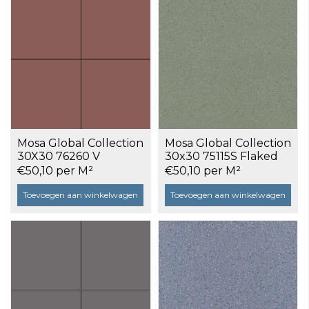
Mosa Global Collection
Mosa Global Collection
30X30 76260 V
30x30 75115S Flaked
Siennarood Uni a 1,17
Moss Green a 1,17 m²
€50,10 per M²
€50,10 per M²
m²
Toevoegen aan winkelwagen
Toevoegen aan winkelwagen