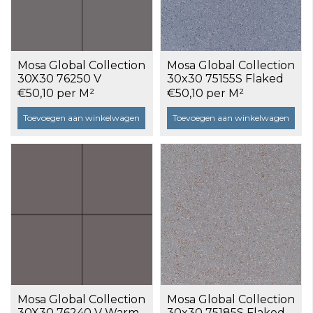
Mosa Global Collection
Mosa Global Collection
30X30 76250 V
30x30 75155S Flaked
Antraciet Uni a 1,17 m²
Opal Blue a 1,17 m²
€50,10 per M²
€50,10 per M²
Toevoegen aan winkelwagen
Toevoegen aan winkelwagen
Mosa Global Collection
Mosa Global Collection
30X30 76240 V Warm
30x30 75185S Flaked