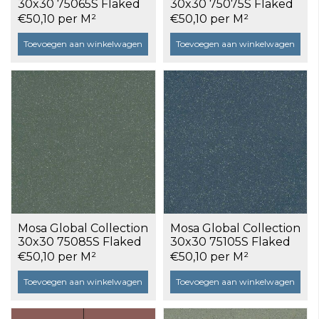
30x30 75065S Flaked
30x30 75075S Flaked
Ochre Yellow a 1,17 m²
Bronze Yellow a 1,17
€50,10 per M²
€50,10 per M²
m²
Toevoegen aan winkelwagen
Toevoegen aan winkelwagen
Mosa Global Collection
Mosa Global Collection
30x30 75085S Flaked
30x30 75105S Flaked
Mineral Green a 1,17 m²
Ocean Green a 1,17 m²
€50,10 per M²
€50,10 per M²
Toevoegen aan winkelwagen
Toevoegen aan winkelwagen