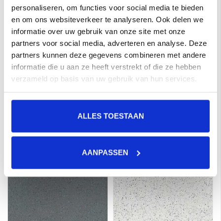
personaliseren, om functies voor social media te bieden
en om ons websiteverkeer te analyseren. Ook delen we
informatie over uw gebruik van onze site met onze
partners voor social media, adverteren en analyse. Deze
partners kunnen deze gegevens combineren met andere
informatie die u aan ze heeft verstrekt of die ze hebben
verzameld op basis van uw gebruik van hun services.
Mosa Global Collection
Mosa Global Collection
30x30 75215S Flaked
30x30 75225S Flaked
ALLES TOESTAAN
Seashell Beige a 1,17
Flint Grey a 1,17 m²
€50,10 per M²
€50,10 per M²
m²
Toevoegen aan winkelwagen
Toevoegen aan winkelwagen
AANPASSEN