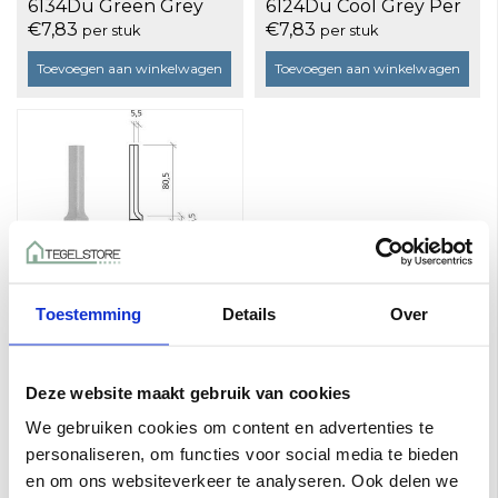
6134Du Green Grey
6124Du Cool Grey Per
Per Stuk
Stuk
€7,83
€7,83
per stuk
per stuk
Toevoegen aan winkelwagen
Toevoegen aan winkelwagen
Toestemming
Details
Over
Mosa Scenes 2X7,5
6114Du White Grey
Deze website maakt gebruik van cookies
Per Stuk
€7,83
per stuk
We gebruiken cookies om content en advertenties te
Toevoegen aan winkelwagen
personaliseren, om functies voor social media te bieden
en om ons websiteverkeer te analyseren. Ook delen we