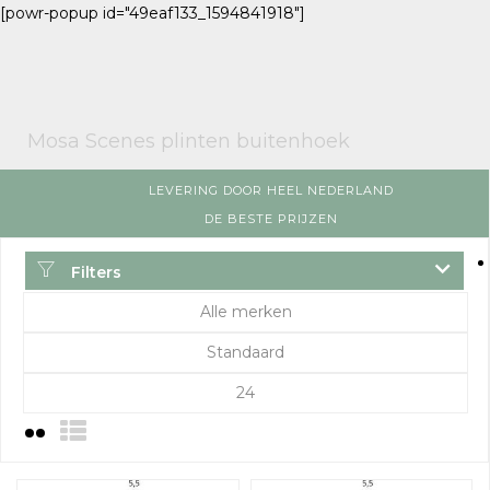
[powr-popup id="49eaf133_1594841918"]
Mosa Scenes plinten buitenhoek
LEVERING DOOR HEEL NEDERLAND
DE BESTE PRIJZEN
Filters
Alle merken
Standaard
24