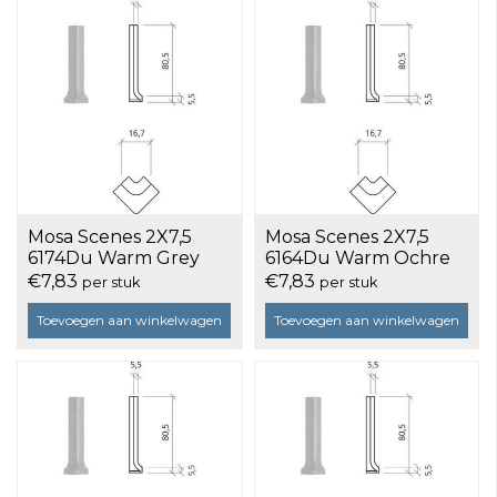
Mosa Scenes 2X7,5
Mosa Scenes 2X7,5
6174Du Warm Grey
6164Du Warm Ochre
Per Stuk
Per Stuk
€7,83
€7,83
per stuk
per stuk
Toevoegen aan winkelwagen
Toevoegen aan winkelwagen