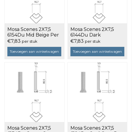
Mosa Scenes 2X7,5
Mosa Scenes 2X7,5
6154Du Mid Beige Per
6144Du Dark
Stuk
Anthracite Per Stuk
€7,83
€7,83
per stuk
per stuk
Toevoegen aan winkelwagen
Toevoegen aan winkelwagen
Mosa Scenes 2X7,5
Mosa Scenes 2X7,5