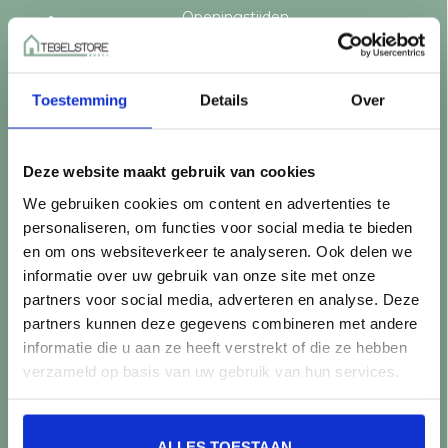
Openingstijden
Vraag een offerte aan
Levering en bezorging
Betaalmethoden
Toestemming
Details
Over
Retourneren
Controle vóór verwerking
Snijverlies
Deze website maakt gebruik van cookies
Batch, kaliber & kleurnuances
We gebruiken cookies om content en advertenties te
Garantie & klachten
personaliseren, om functies voor social media te bieden
Mix & Match
en om ons websiteverkeer te analyseren. Ook delen we
Klantenservice
informatie over uw gebruik van onze site met onze
Veelgestelde vragen
partners voor social media, adverteren en analyse. Deze
Over TegelStore.nl
partners kunnen deze gegevens combineren met andere
Contact
informatie die u aan ze heeft verstrekt of die ze hebben
Algemene voorwaarden
verzameld op basis van uw gebruik van hun services.
Privacy Policy
ALLES TOESTAAN