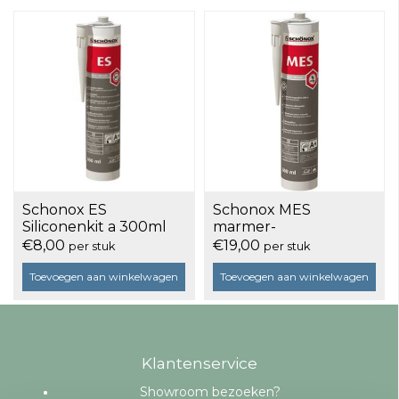
Schonox ES
Schonox MES
Siliconenkit a 300ml
marmer-
natuursteenkit a 300
€8,00
€19,00
per stuk
per stuk
ml
Toevoegen aan winkelwagen
Toevoegen aan winkelwagen
Klantenservice
Showroom bezoeken?