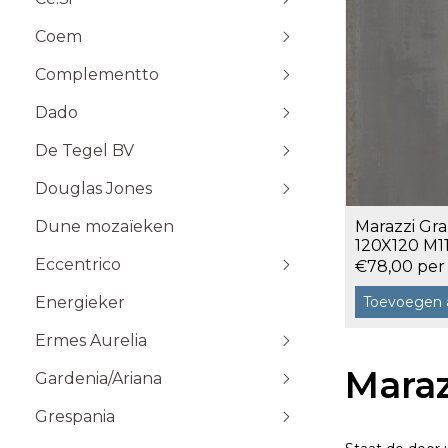
Stone Plak
Coem
Stone Klik
6x25
Toebehoren
10x10
Complementto
10x30
Dado
10x60
Wandtegels 10x10 cm
De Tegel BV
20x20
20x60
Douglas Jones
5x5
Marazzi Gr
Dune mozaïeken
5x20
120X120 M11
2,88 m²
Eccentrico
15x15
€78,00 per
120x120 cm
30x30
120x280 cm
Toevoegen 
Energieker
Wandtegels 7,5x15 cm vlak
Wandtegels 7,5x15
10x20
60x120 cm
Wandtegels 6x25 cm vlak
Ermes Aurelia
60x60 cm
Maraz
Gardenia/Ariana
80x80 cm
Talco
Sabbia
Grespania
Taupe