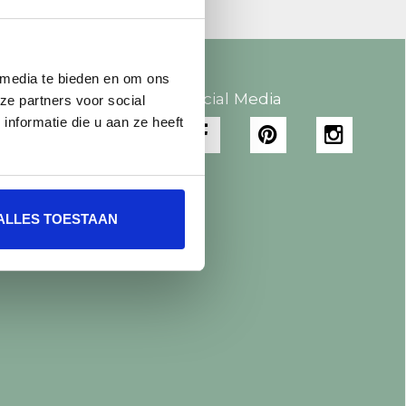
 media te bieden en om ons
 account
Social Media
ze partners voor social
nformatie die u aan ze heeft
gistreren
jn bestellingen
jn tickets
jn verlanglijst
ALLES TOESTAAN