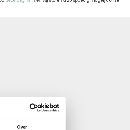
 op
deze pagina
in en wij sturen u zo spoedig mogelijk onze
Over