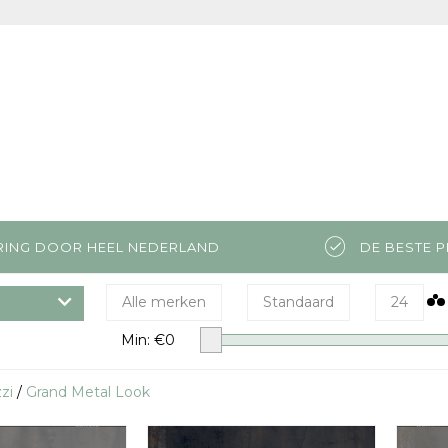
RING DOOR HEEL NEDERLAND
DE BESTE P
Alle merken
Standaard
24
Min: €
0
zi
/
Grand Metal Look