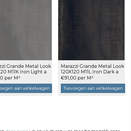
zzi Grande Metal Look
Marazzi Grande Metal Look
20 M11K Iron Light a
120X120 M11L Iron Dark a
 m²
2,88 m²
00 per M²
€91,00 per M²
oegen aan winkelwagen
Toevoegen aan winkelwagen