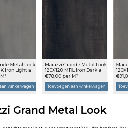
120x120 cm
60x120 cm
7,5x120 cm
Decors
ande Metal Look
Marazzi Grande Metal Look
Mara
K Iron Light a
120X120 M11L Iron Dark a
120X1
2,88 m²
2,88
 M²
€78,00 per M²
€91,
aan winkelwagen
Toevoegen aan winkelwagen
Toev
 cm facet
zi Grand Metal Look