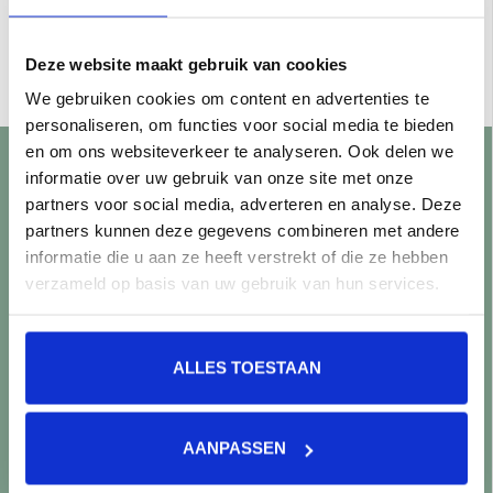
Keope Noord Grey
Keope Noord Grey
9,7x60 R10 a 0,58 m²
60x60 R10 a 1,08 m²
€58,50 per M²
€39,00 per M²
Deze website maakt gebruik van cookies
Toevoegen aan winkelwagen
Toevoegen aan winkelwagen
We gebruiken cookies om content en advertenties te
personaliseren, om functies voor social media te bieden
en om ons websiteverkeer te analyseren. Ook delen we
informatie over uw gebruik van onze site met onze
Klantenservice
partners voor social media, adverteren en analyse. Deze
partners kunnen deze gegevens combineren met andere
Showroom bezoeken?
informatie die u aan ze heeft verstrekt of die ze hebben
Openingstijden
verzameld op basis van uw gebruik van hun services.
Vraag een offerte aan
Levering en bezorging
Betaalmethoden
ALLES TOESTAAN
Retourneren
Controle vóór verwerking
Snijverlies
AANPASSEN
Batch, kaliber & kleurnuances
Garantie & klachten