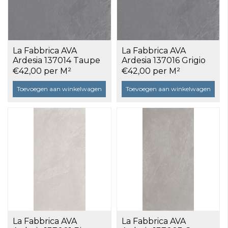
La Fabbrica AVA
La Fabbrica AVA
Ardesia 137014 Taupe
Ardesia 137016 Grigio
80x80 a 1,28 m²
80x80 a 1,28 m²
€42,00 per M²
€42,00 per M²
Toevoegen aan winkelwagen
Toevoegen aan winkelwagen
La Fabbrica AVA
La Fabbrica AVA