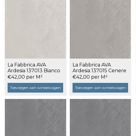
La Fabbrica AVA
La Fabbrica AVA
Ardesia 137013 Bianco
Ardesia 137015 Cenere
80x80 a 1,28 m²
80x80 a 1,28 m²
€42,00 per M²
€42,00 per M²
Toevoegen aan winkelwagen
Toevoegen aan winkelwagen