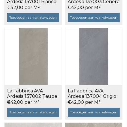
Ardesia 137001 Bianco
Ardesia 137003 Cenere
60x120 a 1,44 m²
60x120 a 1,44 m²
€42,00 per M²
€42,00 per M²
Toevoegen aan winkelwagen
Toevoegen aan winkelwagen
La Fabbrica AVA
La Fabbrica AVA
Ardesia 137002 Taupe
Ardesia 137004 Grigio
60x120 a 1,44 m²
60x120 a 1,44 m²
€42,00 per M²
€42,00 per M²
Toevoegen aan winkelwagen
Toevoegen aan winkelwagen