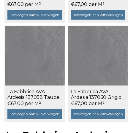
80x80x2 OUTDOOR a
80x80x2 OUTDOOR a
€67,00 per M²
€67,00 per M²
0,64 m²
0,64 m²
Toevoegen aan winkelwagen
Toevoegen aan winkelwagen
La Fabbrica AVA
La Fabbrica AVA
Ardesia 137058 Taupe
Ardesia 137060 Grigio
80x80x2 OUTDOOR a
80x80x2 OUTDOOR a
€67,00 per M²
€67,00 per M²
0,64 m²
0,64 m²
Toevoegen aan winkelwagen
Toevoegen aan winkelwagen