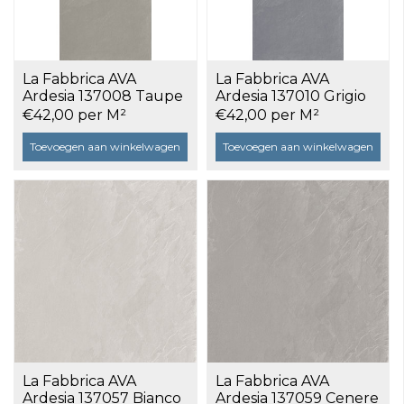
La Fabbrica AVA
La Fabbrica AVA
Ardesia 137008 Taupe
Ardesia 137010 Grigio
60x120 antislip a 1,44
60x120 antislip a 1,44
€42,00 per M²
€42,00 per M²
m²
m²
Toevoegen aan winkelwagen
Toevoegen aan winkelwagen
La Fabbrica AVA
La Fabbrica AVA
Ardesia 137057 Bianco
Ardesia 137059 Cenere