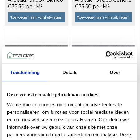
30x60 a 1,08 m²
30x60 a 1,08 m²
€35,50 per M²
€35,50 per M²
Toevoegen aan winkelwagen
Toevoegen aan winkelwagen
Toestemming
Details
Over
Deze website maakt gebruik van cookies
La Fabbrica AVA
La Fabbrica AVA
Ardesia 137038 Taupe
Ardesia 137040 Grigio
We gebruiken cookies om content en advertenties te
30x60 a 1,08 m²
30x60 a 1,08 m²
€35,50 per M²
€35,50 per M²
personaliseren, om functies voor social media te bieden
en om ons websiteverkeer te analyseren. Ook delen we
Toevoegen aan winkelwagen
Toevoegen aan winkelwagen
informatie over uw gebruik van onze site met onze
partners voor social media, adverteren en analyse. Deze