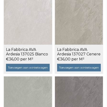
La Fabbrica AVA
La Fabbrica AVA
Ardesia 137025 Bianco
Ardesia 137027 Cenere
60x60 a 1,08 m²
60x60 a 1,08 m²
€36,00 per M²
€36,00 per M²
Toevoegen aan winkelwagen
Toevoegen aan winkelwagen