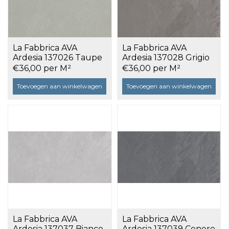
La Fabbrica AVA
La Fabbrica AVA
Ardesia 137026 Taupe
Ardesia 137028 Grigio
60x60 a 1,08 m²
60x60 a 1,08 m²
€36,00 per M²
€36,00 per M²
Toevoegen aan winkelwagen
Toevoegen aan winkelwagen
La Fabbrica AVA
La Fabbrica AVA
Ardesia 137037 Bianco
Ardesia 137039 Cenere