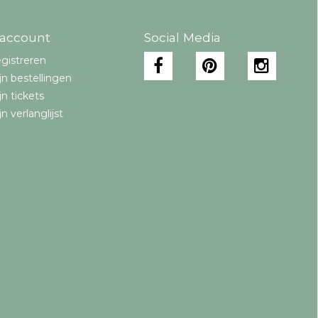
 account
Social Media
gistreren
jn bestellingen
jn tickets
jn verlanglijst