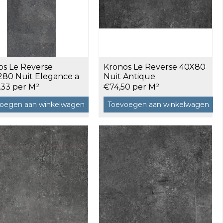
os Le Reverse
Kronos Le Reverse 40X80
280 Nuit Elegance a
Nuit Antique
m²
gerectificeerd a 0,96 m²
,33 per M²
€74,50 per M²
oegen aan winkelwagen
Toevoegen aan winkelwagen