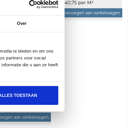
1,28 m²
00 per M²
€140,75 per M²
oegen aan winkelwagen
Toevoegen aan winkelwagen
Over
 media te bieden en om ons
ze partners voor social
nformatie die u aan ze heeft
os Le Reverse 80X80
ALLES TOESTAAN
Antique Lappato
tificeerd a 1,28 m²
,75 per M²
oegen aan winkelwagen