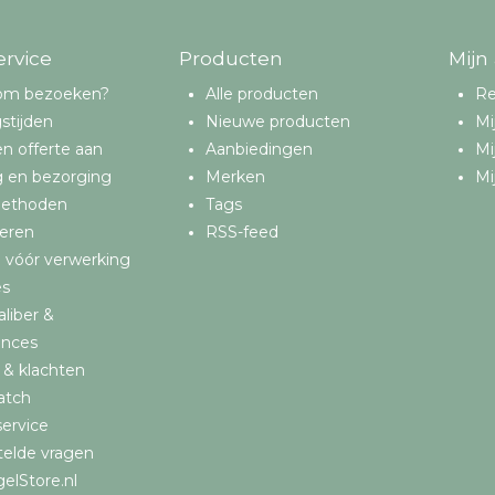
Vloertegels 30x60
0
Vloertegels 45x45
ervice
Producten
Mijn
0
Vloertegels 60x60
om bezoeken?
Alle producten
Re
stijden
Nieuwe producten
Mi
n offerte aan
Aanbiedingen
Mi
g en bezorging
Merken
Mi
methoden
Tags
eren
RSS-feed
 vóór verwerking
es
aliber &
ances
 & klachten
atch
ervice
telde vragen
elStore.nl