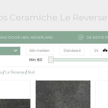
os Ceramiche Le Reverse
RING DOOR HEEL NEDERLAND
DE BESTE P
Alle merken
Standaard
24
Min: €
0
os
/
Le Reverse
/
Nuit