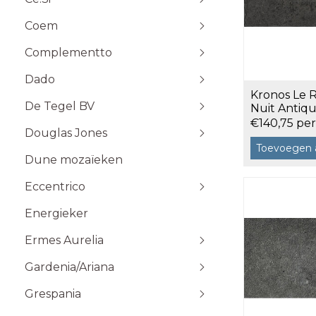
Stone Plak
Coem
Stone Klik
6x25
Toebehoren
10x10
Complementto
10x30
Dado
10x60
Kronos Le 
Wandtegels 10x10 cm
De Tegel BV
20x20
Nuit Antiqu
m²
€140,75 pe
20x60
Douglas Jones
5x5
Toevoegen 
Dune mozaïeken
5x20
Eccentrico
15x15
120x120 cm
30x30
120x280 cm
Energieker
Wandtegels 7,5x15 cm vlak
Wandtegels 7,5x15
10x20
60x120 cm
Wandtegels 6x25 cm vlak
Ermes Aurelia
60x60 cm
Gardenia/Ariana
80x80 cm
Talco
Sabbia
Grespania
Taupe