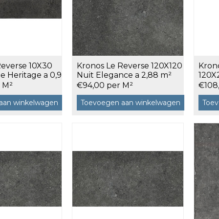
120x120 cm
60x120 cm
7,5x120 cm
Decors
Reverse 10X30
Kronos Le Reverse 120X120
Kron
e Heritage a 0,9
Nuit Elegance a 2,88 m²
120X
3,66 
r M²
€94,00 per M²
€108
aan winkelwagen
Toevoegen aan winkelwagen
Toev
 cm facet