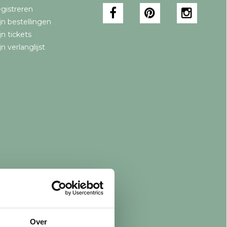
gistreren
jn bestellingen
jn tickets
jn verlanglijst
Over