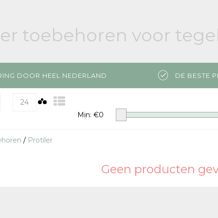
ler toebehoren voor teg
RING DOOR HEEL NEDERLAND
DE BESTE P
24
Min: €
0
ehoren
/
Protiler
Geen producten gevo