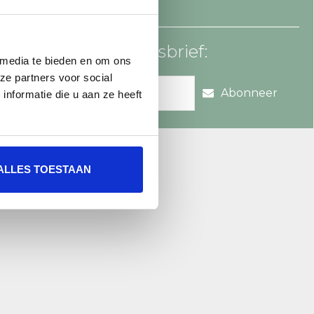
an voor onze nieuwsbrief:
 media te bieden en om ons
ze partners voor social
Abonneer
nformatie die u aan ze heeft
re.nl
ALLES TOESTAAN