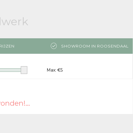
elwerk
RIJZEN
SHOWROOM IN ROOSENDAAL
Max: €
5
nden!...