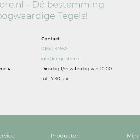
tore.nl - Dé bestemming
120x120 cm
oogwaardige Tegels!
60x120 cm
7,5x120 cm
Decors
Contact
0165 234566
info@tegelstore.nl
endaal
Dinsdag t/m zaterdag van 10:00
tot 17:30 uur
 cm facet
ervice
Producten
Mijn