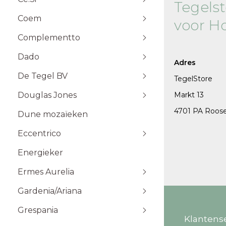
Tegels
Stone Plak
Coem
Stone Klik
6x25
voor H
Toebehoren
10x10
Complementto
10x30
Dado
10x60
Adres
Wandtegels 10x10 cm
De Tegel BV
20x20
TegelStore
20x60
Douglas Jones
Markt 13
5x5
4701 PA Roos
Dune mozaïeken
5x20
Eccentrico
15x15
120x120 cm
30x30
120x280 cm
Energieker
Wandtegels 7,5x15 cm vlak
Wandtegels 7,5x15
10x20
60x120 cm
Wandtegels 6x25 cm vlak
Ermes Aurelia
60x60 cm
Gardenia/Ariana
80x80 cm
Talco
Sabbia
Grespania
Klantens
Taupe