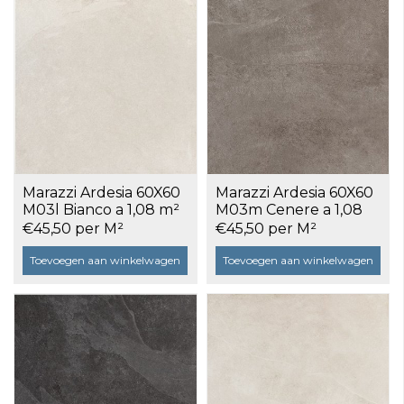
Marazzi Ardesia 60X60
Marazzi Ardesia 60X60
M03l Bianco a 1,08 m²
M03m Cenere a 1,08
m²
€45,50 per M²
€45,50 per M²
Toevoegen aan winkelwagen
Toevoegen aan winkelwagen