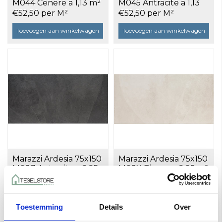
M044 Cenere a 1,13 m²
M045 Antracite a 1,13
m²
€52,50 per M²
€52,50 per M²
Toevoegen aan winkelwagen
Toevoegen aan winkelwagen
Marazzi Ardesia 75x150
Marazzi Ardesia 75x150
M03Z Antracite a 2,25
M03X Bianco a 2,25 m²
m²
€71,00 per M²
€71,00 per M²
Toevoegen aan winkelwagen
Toevoegen aan winkelwagen
Toestemming
Details
Over