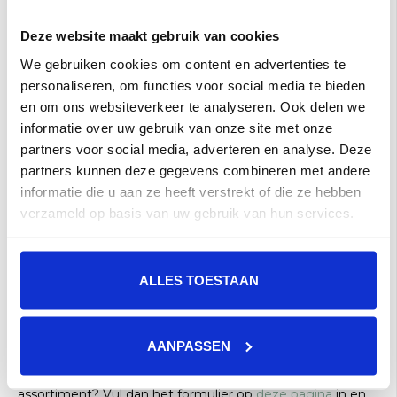
Deze website maakt gebruik van cookies
We gebruiken cookies om content en advertenties te
personaliseren, om functies voor social media te bieden
en om ons websiteverkeer te analyseren. Ook delen we
informatie over uw gebruik van onze site met onze
partners voor social media, adverteren en analyse. Deze
partners kunnen deze gegevens combineren met andere
Marazzi Ardesia 75x150
Marazzi Ardesia
informatie die u aan ze heeft verstrekt of die ze hebben
M03Y Cenere a 2,25
120x120 M9HU Cenere
verzameld op basis van uw gebruik van hun services.
m²
a 2,88 m²
€71,00 per M²
€59,00 per M²
Toevoegen aan winkelwagen
Toevoegen aan winkelwagen
ALLES TOESTAAN
Marazzi Ardesia
AANPASSEN
Staat de door u gezochte tegel niet in ons
assortiment? Vul dan het formulier op
deze pagina
in en