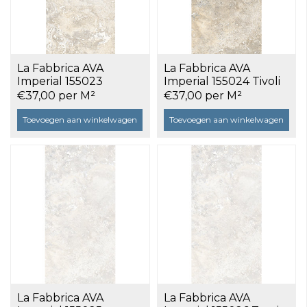
La Fabbrica AVA
La Fabbrica AVA
Imperial 155023
Imperial 155024 Tivoli
Navona 30x60 a 1,08
30x60 a 1,08 m²
€37,00 per M²
€37,00 per M²
m²
Toevoegen aan winkelwagen
Toevoegen aan winkelwagen
La Fabbrica AVA
La Fabbrica AVA