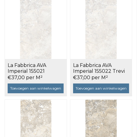
La Fabbrica AVA
La Fabbrica AVA
Imperial 155021
Imperial 155022 Trevi
Alabastrino 30x60 a
30x60 a 1,08 m²
€37,00 per M²
€37,00 per M²
1,08 m²
Toevoegen aan winkelwagen
Toevoegen aan winkelwagen