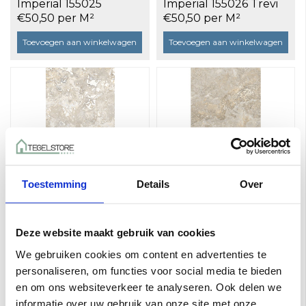
Imperial 155025
Imperial 155026 Trevi
Alabastrino 30x60
30x60 lappato a 1,08
€50,50 per M²
€50,50 per M²
lappato a 1,08 m²
m²
Toevoegen aan winkelwagen
Toevoegen aan winkelwagen
Toestemming
Details
Over
La Fabbrica AVA
La Fabbrica AVA
Imperial 155027
Imperial 155028 Tivoli
Deze website maakt gebruik van cookies
Navona 30x60 lappato
30x60 lappato a 1,08
€50,50 per M²
€50,50 per M²
We gebruiken cookies om content en advertenties te
a 1,08 m²
m²
personaliseren, om functies voor social media te bieden
Toevoegen aan winkelwagen
Toevoegen aan winkelwagen
en om ons websiteverkeer te analyseren. Ook delen we
informatie over uw gebruik van onze site met onze