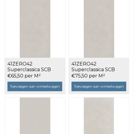
41ZERO42
41ZERO42
Superclassica SCB
Superclassica SCB
Natural 60x120 a 1,44
Polished 60x120 a 1,44
€65,50 per M²
€75,50 per M²
m²
m²
Toevoegen aan winkelwagen
Toevoegen aan winkelwagen