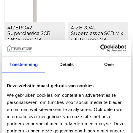
41ZERO42
41ZERO42
Superclassica SCB
Superclassica SCB Mix
Natural 7,5x120 a 0,72
7,5x60 a 0,54 m²
€87,50 per M²
€101,00 per M²
m²
Toevoegen aan winkelwagen
Toevoegen aan winkelwagen
Toestemming
Details
Over
Deze website maakt gebruik van cookies
We gebruiken cookies om content en advertenties te
personaliseren, om functies voor social media te bieden
en om ons websiteverkeer te analyseren. Ook delen we
informatie over uw gebruik van onze site met onze
partners voor social media, adverteren en analyse. Deze
41ZERO42
41ZERO42
partners kunnen deze gegevens combineren met andere
Superclassica SCB
Superclassica SCB Pli