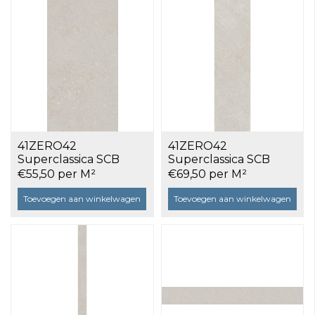
41ZERO42
41ZERO42
Superclassica SCB
Superclassica SCB
Natural 30x60 a 1,08
Chevron 20x80 a 0,96
€55,50 per M²
€69,50 per M²
m²
m²
Toevoegen aan winkelwagen
Toevoegen aan winkelwagen