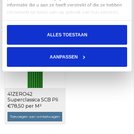
informatie die u aan ze heeft verstrekt of die ze hebben
Mosaic 30x30 a 6 stuks
Bianco 10x40 a 0,88
€256,00 per M²
€78,50 per M²
m²
verzameld op basis van uw gebruik van hun services.
Toevoegen aan winkelwagen
Toevoegen aan winkelwagen
ALLES TOESTAAN
AANPASSEN
41ZERO42
Superclassica SCB Pli
Verde 10x40 a 0,88 m²
€78,50 per M²
Toevoegen aan winkelwagen