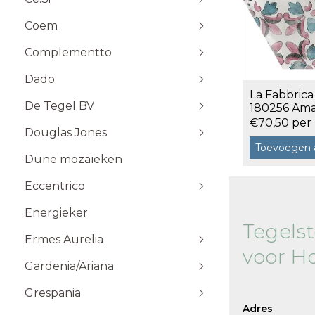
Stone Plak
Coem
Stone Klik
6x25
Toebehoren
10x10
Complementto
10x30
Dado
10x60
La Fabbrica
Wandtegels 10x10 cm
De Tegel BV
20x20
180256 Ama
12,4x10,7 a 
€70,50 per
20x60
Douglas Jones
5x5
Toevoegen 
Dune mozaïeken
5x20
Eccentrico
15x15
120x120 cm
30x30
120x280 cm
Energieker
Wandtegels 7,5x15 cm vlak
Wandtegels 7,5x15
10x20
Tegels
60x120 cm
Wandtegels 6x25 cm vlak
Ermes Aurelia
60x60 cm
voor H
Gardenia/Ariana
80x80 cm
Talco
Sabbia
Grespania
Taupe
Adres