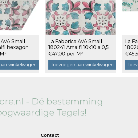
120x120 cm
60x120 cm
7,5x120 cm
Decors
 AVA Small
La Fabbrica AVA Small
La Fa
lfi hexagon
180241 Amalfi 10x10 a 0,5
18020
0,5 m²
m²
m²
 M²
€47,00 per M²
€45,
aan winkelwagen
Toevoegen aan winkelwagen
Toev
 cm facet
tore.nl - Dé bestemming
oogwaardige Tegels!
Contact