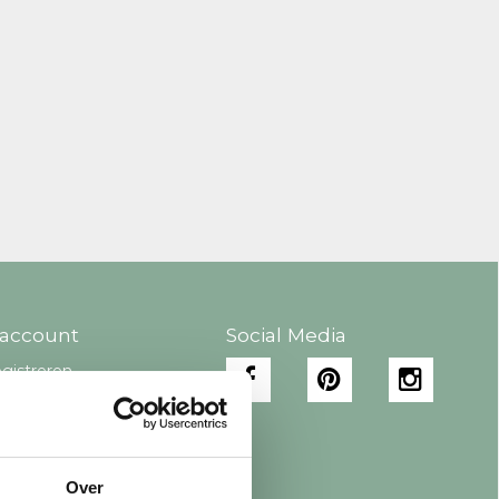
 account
Social Media
gistreren
jn bestellingen
jn tickets
jn verlanglijst
Over