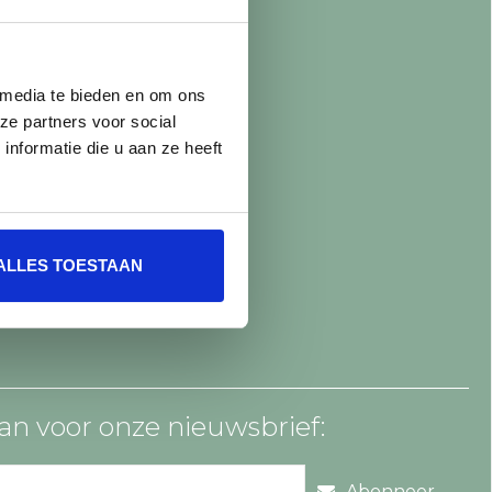
 media te bieden en om ons
ze partners voor social
nformatie die u aan ze heeft
ALLES TOESTAAN
an voor onze nieuwsbrief:
Abonneer