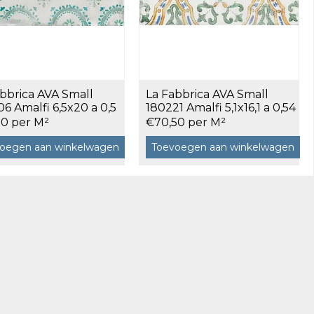
bbrica AVA Small
La Fabbrica AVA Small
6 Amalfi 6,5x20 a 0,5
180221 Amalfi 5,1x16,1 a 0,54
m²
50 per M²
€70,50 per M²
oegen aan winkelwagen
Toevoegen aan winkelwagen