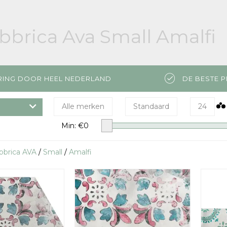
bbrica Ava Small Amalfi
RING DOOR HEEL NEDERLAND
DE BESTE P
Alle merken
Standaard
24
Min: €
0
bbrica AVA
/
Small
/
Amalfi