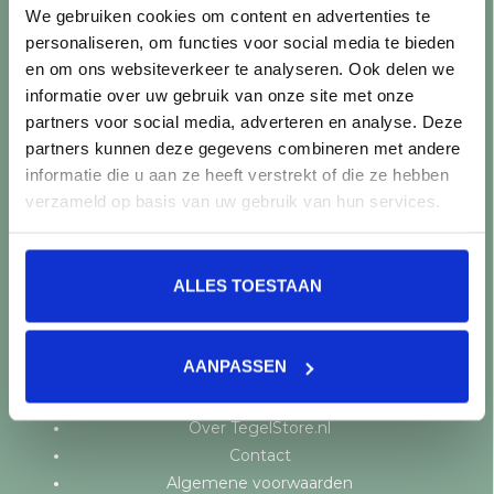
We gebruiken cookies om content en advertenties te
Klantenservice
personaliseren, om functies voor social media te bieden
en om ons websiteverkeer te analyseren. Ook delen we
Showroom bezoeken?
informatie over uw gebruik van onze site met onze
Openingstijden
partners voor social media, adverteren en analyse. Deze
Vraag een offerte aan
partners kunnen deze gegevens combineren met andere
Levering en bezorging
informatie die u aan ze heeft verstrekt of die ze hebben
Betaalmethoden
verzameld op basis van uw gebruik van hun services.
Retourneren
Controle vóór verwerking
Snijverlies
ALLES TOESTAAN
Batch, kaliber & kleurnuances
Garantie & klachten
Mix & Match
AANPASSEN
Klantenservice
Veelgestelde vragen
Over TegelStore.nl
Contact
Algemene voorwaarden