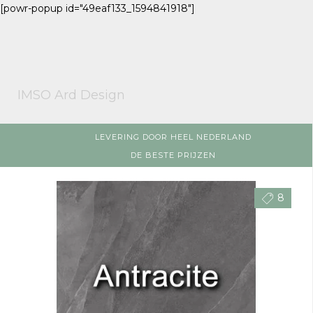
[powr-popup id="49eaf133_1594841918"]
IMSO Ard Design
LEVERING DOOR HEEL NEDERLAND
DE BESTE PRIJZEN
8