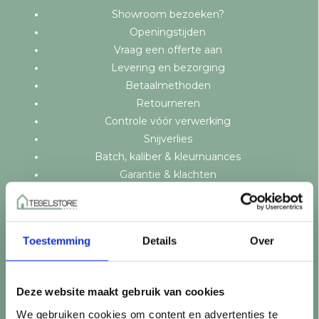
Showroom bezoeken?
Openingstijden
Vraag een offerte aan
Levering en bezorging
Betaalmethoden
Retourneren
Controle vóór verwerking
Snijverlies
Batch, kaliber & kleurnuances
Garantie & klachten
Mix & Match
Klantenservice
Veelgestelde vragen
Toestemming
Details
Over
Over TegelStore.nl
Contact
Algemene voorwaarden
Deze website maakt gebruik van cookies
Privacy Policy
We gebruiken cookies om content en advertenties te