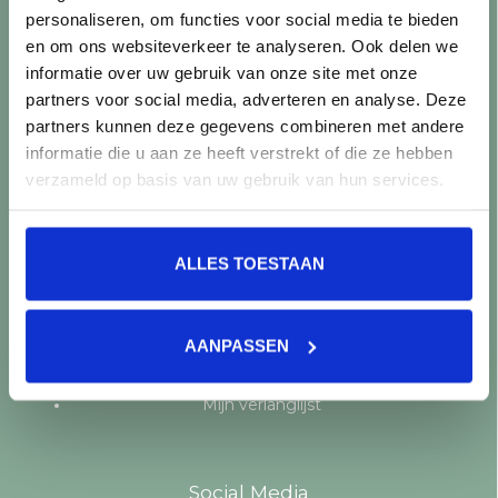
personaliseren, om functies voor social media te bieden
Producten
en om ons websiteverkeer te analyseren. Ook delen we
informatie over uw gebruik van onze site met onze
Alle producten
partners voor social media, adverteren en analyse. Deze
Nieuwe producten
partners kunnen deze gegevens combineren met andere
Aanbiedingen
informatie die u aan ze heeft verstrekt of die ze hebben
Merken
verzameld op basis van uw gebruik van hun services.
Tags
RSS-feed
ALLES TOESTAAN
Mijn account
Registreren
AANPASSEN
Mijn bestellingen
Mijn tickets
Mijn verlanglijst
Social Media