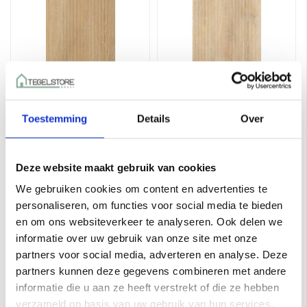
Toestemming
Details
Over
Keope Unica Honey
Keope Unica Almond
Flute 3D 60x120 a 1,44
Flute 3D 60x120 a 1,44
m²
m²
€46,50 per M²
€46,50 per M²
Deze website maakt gebruik van cookies
We gebruiken cookies om content en advertenties te
Toevoegen aan winkelwagen
Toevoegen aan winkelwagen
personaliseren, om functies voor social media te bieden
en om ons websiteverkeer te analyseren. Ook delen we
informatie over uw gebruik van onze site met onze
partners voor social media, adverteren en analyse. Deze
partners kunnen deze gegevens combineren met andere
informatie die u aan ze heeft verstrekt of die ze hebben
verzameld op basis van uw gebruik van hun services.