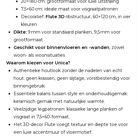
20×180 cm: grootformaat voor luxe uitstraling
7,5×60 cm: ideale maat voor visgraatpatronen
Decoratief:
Flute 3D
ribstructuur, 60×120 cm, in vier
kleuren
Dikte:
9 mm voor standaard planken, 9,5 mm voor
grootformaat
Geschikt voor binnenvloeren en -wanden
, zowel
woon- als woonsituaties
Waarom kiezen voor Unica?
Authentieke houtlook zonder de nadelen van echt
hout: geen krassen, geen slijtage, vorstbestendig voor
binnengebruik.
Essentiële balans tussen style en onderhoudsgemak:
keramisch gemak met natuurlijke warmte.
Veelzijdige legpatronen: klassieke lange planken of
visgraat in 7,5×60‑formaat.
Het 3D-decor Flute voegt textuur en diepte toe voor
een luxe accentmuur of vloermotief.