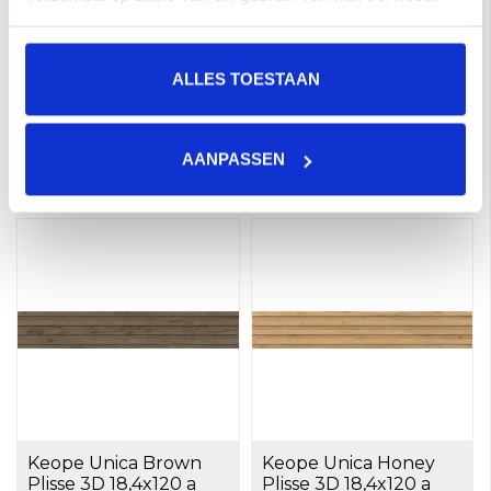
ALLES TOESTAAN
Keope Unica Beige
Keope Unica Grey
Flute 3D 60x120 a 1,44
Flute 3D 60x120 a 1,44
m²
m²
€46,50 per M²
€46,50 per M²
AANPASSEN
Toevoegen aan winkelwagen
Toevoegen aan winkelwagen
Keope Unica Brown
Keope Unica Honey
Plisse 3D 18,4x120 a
Plisse 3D 18,4x120 a