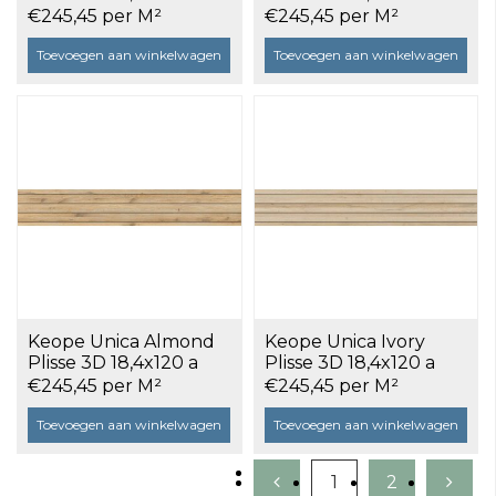
0,66 m²
0,66 m²
€245,45 per M²
€245,45 per M²
Toevoegen aan winkelwagen
Toevoegen aan winkelwagen
Keope Unica Almond
Keope Unica Ivory
Plisse 3D 18,4x120 a
Plisse 3D 18,4x120 a
0,66 m²
0,66 m²
€245,45 per M²
€245,45 per M²
Toevoegen aan winkelwagen
Toevoegen aan winkelwagen
1
2