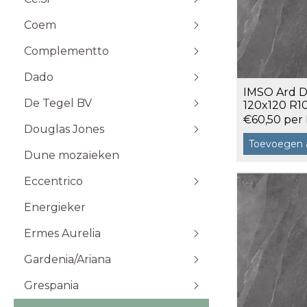
Stone Plak
Coem
Stone Klik
6x25
Toebehoren
10x10
Complementto
10x30
Dado
10x60
IMSO Ard D
Wandtegels 10x10 cm
De Tegel BV
20x20
120x120 R10
€60,50 per
20x60
Douglas Jones
5x5
Toevoegen 
Dune mozaïeken
5x20
Eccentrico
15x15
120x120 cm
30x30
120x280 cm
Energieker
Wandtegels 7,5x15 cm vlak
Wandtegels 7,5x15
10x20
60x120 cm
Wandtegels 6x25 cm vlak
Ermes Aurelia
60x60 cm
Gardenia/Ariana
80x80 cm
Talco
Sabbia
Grespania
Taupe