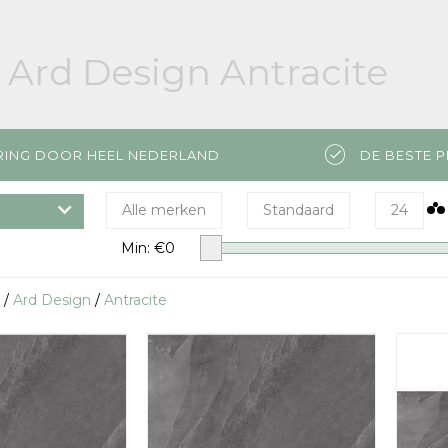
Ard Design Antracite
RING DOOR HEEL NEDERLAND
DE BESTE P
Alle merken
Standaard
24
Min: €
0
/
Ard Design
/
Antracite