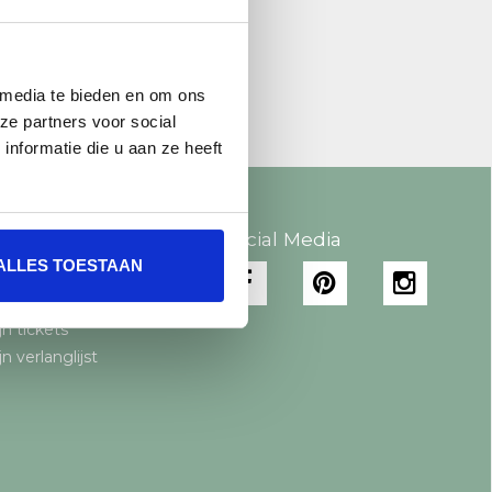
 media te bieden en om ons
ze partners voor social
nformatie die u aan ze heeft
 account
Social Media
ALLES TOESTAAN
gistreren
jn bestellingen
jn tickets
jn verlanglijst