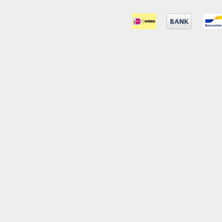
Vloertegels 30x60
0
Vloertegels 45x45
0
Vloertegels 60x60