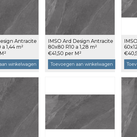
120x120 cm
60x120 cm
7,5x120 cm
Decors
esign Antracite
IMSO Ard Design Antracite
IMSO
 a 1,44 m²
80x80 R10 a 1,28 m²
60x12
 M²
€41,50 per M²
€40,
aan winkelwagen
Toevoegen aan winkelwagen
Toev
 cm facet