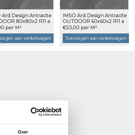
 Ard Design Antracite
IMSO Ard Design Antracite
OOR 80x80x2 R11 a
OUTDOOR 60x60x2 R11 a
 m²
0,72 m²
00 per M²
€53,00 per M²
oegen aan winkelwagen
Toevoegen aan winkelwagen
Over