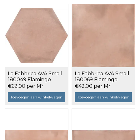
La Fabbrica AVA Small
La Fabbrica AVA Small
180049 Flamingo
180069 Flamingo
hexagon 12,4x10,7 a 0,5
10x10 a 0,5 m²
€62,00 per M²
€42,00 per M²
m²
Toevoegen aan winkelwagen
Toevoegen aan winkelwagen