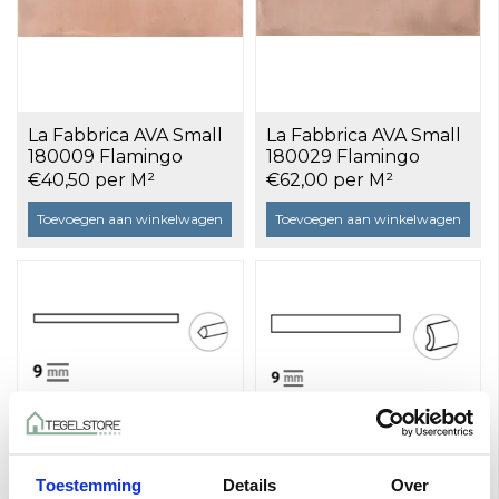
La Fabbrica AVA Small
La Fabbrica AVA Small
180009 Flamingo
180029 Flamingo
6,5x20 a 0,5 m²
5,1x16,1 a 0,54 m²
€40,50 per M²
€62,00 per M²
Toevoegen aan winkelwagen
Toevoegen aan winkelwagen
Toestemming
Details
Over