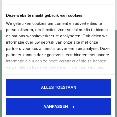
La Fabbrica AVA Small
La Fabbrica AVA Small
180089 Flamingo Jolly
180109 Flamingo
1,2x20 a 66 stuks
Pencil Bullnose 3x20 a
€858,00
€172,50
per stuk
per stuk
Deze website maakt gebruik van cookies
15 stuks
Toevoegen aan winkelwagen
Toevoegen aan winkelwagen
We gebruiken cookies om content en advertenties te
personaliseren, om functies voor social media te bieden
en om ons websiteverkeer te analyseren. Ook delen we
informatie over uw gebruik van onze site met onze
Klantenservice
partners voor social media, adverteren en analyse. Deze
partners kunnen deze gegevens combineren met andere
Showroom bezoeken?
informatie die u aan ze heeft verstrekt of die ze hebben
Openingstijden
verzameld op basis van uw gebruik van hun services.
Vraag een offerte aan
Levering en bezorging
Betaalmethoden
ALLES TOESTAAN
Retourneren
Controle vóór verwerking
Snijverlies
AANPASSEN
Batch, kaliber & kleurnuances
Garantie & klachten