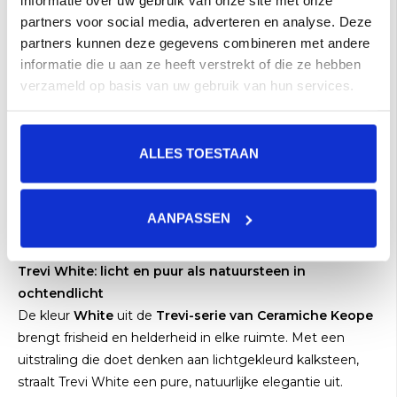
informatie over uw gebruik van onze site met onze
partners voor social media, adverteren en analyse. Deze
partners kunnen deze gegevens combineren met andere
informatie die u aan ze heeft verstrekt of die ze hebben
Keope Trevi White
verzameld op basis van uw gebruik van hun services.
Flute 60x120 a 1,44 m²
€45,00 per M²
Toevoegen aan winkelwagen
ALLES TOESTAAN
Keope Trevi White
AANPASSEN
Trevi White: licht en puur als natuursteen in
ochtendlicht
De kleur
White
uit de
Trevi-serie van Ceramiche Keope
brengt frisheid en helderheid in elke ruimte. Met een
uitstraling die doet denken aan lichtgekleurd kalksteen,
straalt Trevi White een pure, natuurlijke elegantie uit.