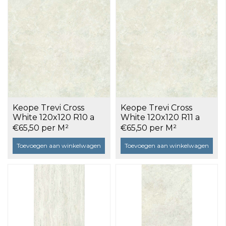
Keope Trevi Cross
Keope Trevi Cross
White 120x120 R10 a
White 120x120 R11 a
2,86 m²
2,86 m²
€65,50 per M²
€65,50 per M²
Toevoegen aan winkelwagen
Toevoegen aan winkelwagen