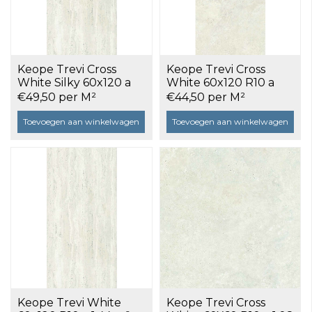
Keope Trevi Cross
Keope Trevi Cross
White Silky 60x120 a
White 60x120 R10 a
1,44 m²
1,44 m²
€49,50 per M²
€44,50 per M²
Toevoegen aan winkelwagen
Toevoegen aan winkelwagen
Keope Trevi White
Keope Trevi Cross