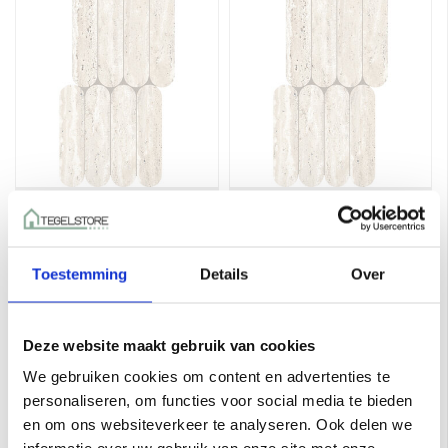
Keope Trevi White
Keope Trevi White
Biscuits Silky 28,5X55,5
Biscuits Cross R10
a 6 stuks = 0,95 m²
28,5X55,5 a 6 stuks =
€160,55
€160,55
per stuk
per stuk
0,95 m²
Toestemming
Details
Over
Toevoegen aan winkelwagen
Toevoegen aan winkelwagen
Deze website maakt gebruik van cookies
We gebruiken cookies om content en advertenties te
personaliseren, om functies voor social media te bieden
en om ons websiteverkeer te analyseren. Ook delen we