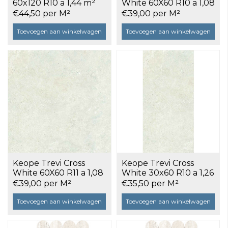
60x120 R10 a 1,44 m²
White 60X60 R10 a 1,08
m²
€44,50 per M²
€39,00 per M²
Toevoegen aan winkelwagen
Toevoegen aan winkelwagen
Keope Trevi Cross
Keope Trevi Cross
White 60X60 R11 a 1,08
White 30x60 R10 a 1,26
m²
m²
€39,00 per M²
€35,50 per M²
Toevoegen aan winkelwagen
Toevoegen aan winkelwagen