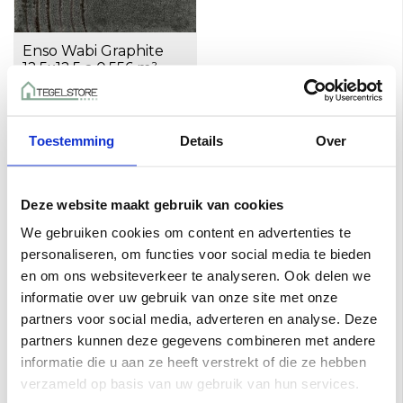
Enso Wabi Graphite
12,5x12,5 a 0,556 m²
€85,50 per M²
Toevoegen aan winkelwagen
Toestemming
Details
Over
Wow Enso
Deze website maakt gebruik van cookies
We gebruiken cookies om content en advertenties te
WOW Enso – Zen-geïnspireerde
personaliseren, om functies voor social media te bieden
en om ons websiteverkeer te analyseren. Ook delen we
wandtegels in diverse texturen
informatie over uw gebruik van onze site met onze
De
WOW Enso
collectie is geïnspireerd op het
partners voor social media, adverteren en analyse. Deze
eeuwenoude Zen-symbool "Enso", dat staat voor
partners kunnen deze gegevens combineren met andere
verlichting, elegantie en leegte.
Deze collectie
informatie die u aan ze heeft verstrekt of die ze hebben
combineert Japanse esthetiek met moderne keramische
verzameld op basis van uw gebruik van hun services.
technieken, resulterend in een serie wandtegels die zowel