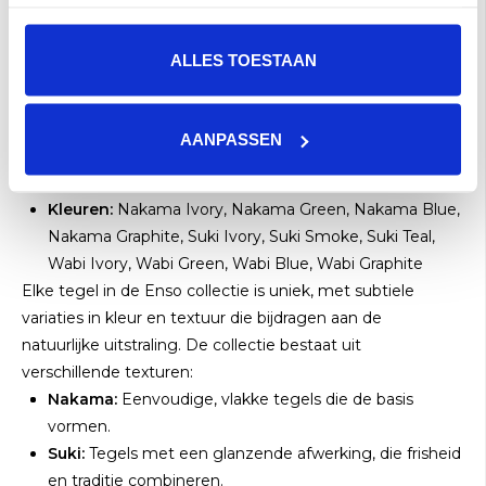
rust als dynamiek uitstralen.
wowdesigneu.com
Kenmerken van de WOW Enso collectie:
ALLES TOESTAAN
Formaat:
12,5 × 12,5 cm (5" × 5")
Materiaal:
Keramiek (white body)
Afwerkingen:
Mat
AANPASSEN
Dikte:
Ongeveer 9 mm
Toepassing:
Binnenwand (niet vorstbestendig)
Kleuren:
Nakama Ivory, Nakama Green, Nakama Blue,
Nakama Graphite, Suki Ivory, Suki Smoke, Suki Teal,
Wabi Ivory, Wabi Green, Wabi Blue, Wabi Graphite
Elke tegel in de Enso collectie is uniek, met subtiele
variaties in kleur en textuur die bijdragen aan de
natuurlijke uitstraling.
De collectie bestaat uit
verschillende texturen:
Nakama:
Eenvoudige, vlakke tegels die de basis
vormen.
Suki:
Tegels met een glanzende afwerking, die frisheid
en traditie combineren.