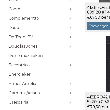
Stone Plak
41ZERO42 It
Coem
Stone Klik
6x25
60x120 a 1,
Toebehoren
10x10
€67,50 per
Complementto
10x30
Toevoegen 
Dado
10x60
Wandtegels 10x10 cm
De Tegel BV
20x20
20x60
Douglas Jones
5x5
Dune mozaïeken
5x20
Eccentrico
15x15
120x120 cm
30x30
120x280 cm
Energieker
Wandtegels 7,5x15 cm vlak
Wandtegels 7,5x15
10x20
60x120 cm
Wandtegels 6x25 cm vlak
Ermes Aurelia
60x60 cm
Gardenia/Ariana
80x80 cm
Talco
41ZERO42 I
Sabbia
5x20 a 0,36
Grespania
€79,50 per
Taupe