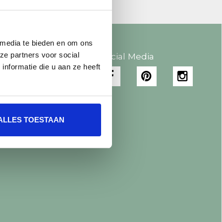
 media te bieden en om ons
ze partners voor social
 account
Social Media
nformatie die u aan ze heeft
gistreren
jn bestellingen
jn tickets
jn verlanglijst
ALLES TOESTAAN