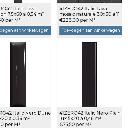
O42 Italic Lava
41ZERO42 Italic Lava
on 7,5x60 a 0,54 m²
mosaic naturale 30x30 a 11
stuks
50 per M²
€228,00 per M²
oegen aan winkelwagen
Toevoegen aan winkelwagen
RO42 Italic Nero Dune
41ZERO42 Italic Nero Plain
x20 a 0,36 m²
lux 5x20 a 0,46 m²
50 per M²
€75,50 per M²