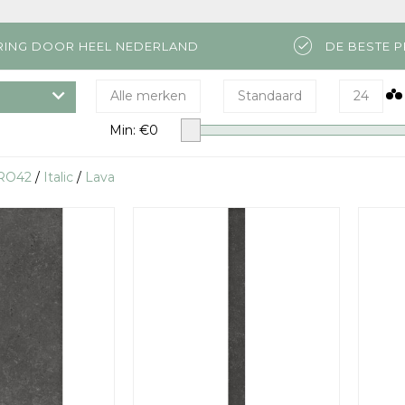
RING DOOR HEEL NEDERLAND
DE BESTE P
Alle merken
Standaard
24
Min: €
0
RO42
/
Italic
/
Lava