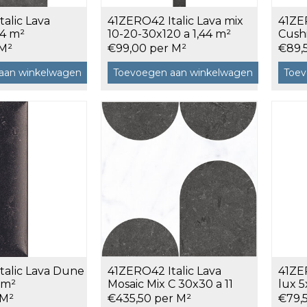
alic Lava
41ZERO42 Italic Lava mix
41ZER
120x120 cm
44 m²
10-20-30x120 a 1,44 m²
Cushi
60x120 cm
 M²
€99,00 per M²
€89,
7,5x120 cm
aan winkelwagen
Toevoegen aan winkelwagen
Toev
Decors
 cm facet
talic Lava Dune
41ZERO42 Italic Lava
41ZE
 m²
Mosaic Mix C 30x30 a 11
lux 5
stuks
 M²
€435,50 per M²
€79,