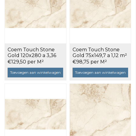
Coem Touch Stone
Coem Touch Stone
Gold 120x280 a 3,36
Gold 75x149,7 a 1,12 m²
m²
€129,50 per M²
€98,75 per M²
Toevoegen aan winkelwagen
Toevoegen aan winkelwagen