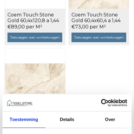
Coem Touch Stone
Coem Touch Stone
Gold 60,4x120,8 a 1,44
Gold 60,4x60,4 a 1,44
m²
m²
€89,00 per M²
€73,00 per M²
Toevoegen aan winkelwagen
Toevoegen aan winkelwagen
Coem Touch Stone
Toestemming
Details
Over
Gold 30,2x60,4 a 1,09
m²
€67,75 per M²