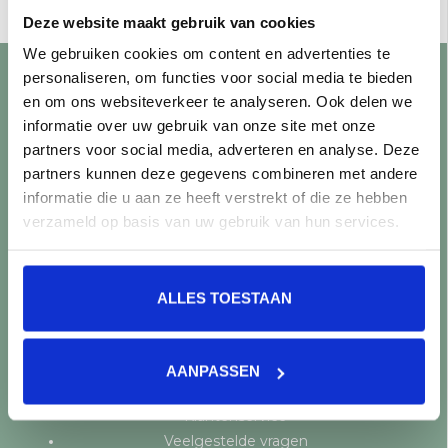
Toevoegen aan winkelwagen
Deze website maakt gebruik van cookies
We gebruiken cookies om content en advertenties te
personaliseren, om functies voor social media te bieden
en om ons websiteverkeer te analyseren. Ook delen we
Klantenservice
informatie over uw gebruik van onze site met onze
Showroom bezoeken?
partners voor social media, adverteren en analyse. Deze
Openingstijden
partners kunnen deze gegevens combineren met andere
Vraag een offerte aan
informatie die u aan ze heeft verstrekt of die ze hebben
Levering en bezorging
verzameld op basis van uw gebruik van hun services.
Betaalmethoden
Retourneren
Controle vóór verwerking
ALLES TOESTAAN
Snijverlies
Batch, kaliber & kleurnuances
Garantie & klachten
AANPASSEN
Mix & Match
Klantenservice
Veelgestelde vragen