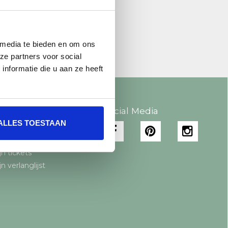
 media te bieden en om ons
ze partners voor social
nformatie die u aan ze heeft
 account
Social Media
ALLES TOESTAAN
gistreren
jn bestellingen
jn tickets
jn verlanglijst