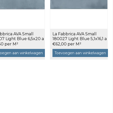
bbrica AVA Small
La Fabbrica AVA Small
7 Light Blue 6,5x20 a
180027 Light Blue 5,1x16,1 a
²
0,54 m²
50 per M²
€62,00 per M²
oegen aan winkelwagen
Toevoegen aan winkelwagen