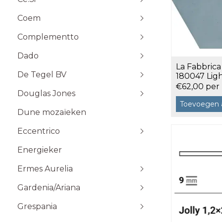
Stone Plak
Coem
Stone Klik
6x25
Toebehoren
10x10
Complementto
10x30
Dado
10x60
La Fabbrica
Wandtegels 10x10 cm
De Tegel BV
20x20
180047 Lig
hexagon 12,
€62,00 per
20x60
Douglas Jones
5x5
Toevoegen 
Dune mozaïeken
5x20
Eccentrico
15x15
120x120 cm
30x30
120x280 cm
Energieker
Wandtegels 7,5x15 cm vlak
Wandtegels 7,5x15
10x20
60x120 cm
Wandtegels 6x25 cm vlak
Ermes Aurelia
60x60 cm
Gardenia/Ariana
80x80 cm
Talco
Sabbia
Grespania
Taupe