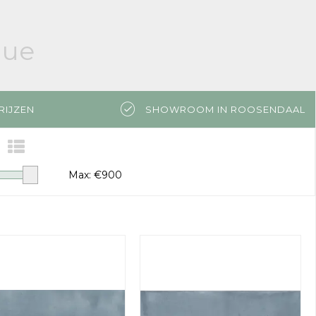
lue
RIJZEN
SHOWROOM IN ROOSENDAAL
Max: €
900