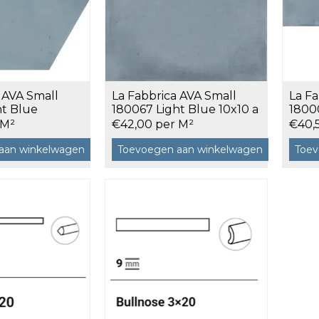
120x120 cm
60x120 cm
7,5x120 cm
Decors
 AVA Small
La Fabbrica AVA Small
La Fa
ht Blue
180067 Light Blue 10x10 a
18000
4x10,7 a 0,5 m²
0,5 m²
0,5 m
 M²
€42,00 per M²
€40,
aan winkelwagen
Toevoegen aan winkelwagen
Toev
 cm facet