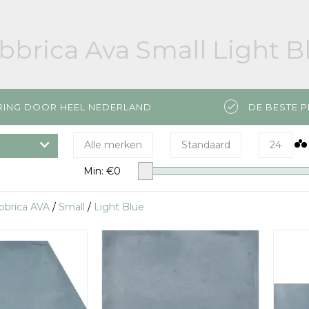
bbrica Ava Small Light B
RING DOOR HEEL NEDERLAND
DE BESTE P
Alle merken
Standaard
24
Min: €
0
bbrica AVA
/
Small
/
Light Blue