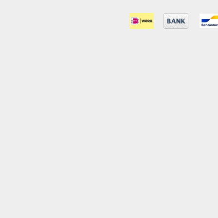
Vloertegels 30x60
0
Vloertegels 45x45
0
Vloertegels 60x60