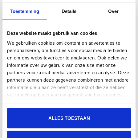
Toestemming
Details
Over
Deze website maakt gebruik van cookies
Grandeur Gerona
Grandeur Gerona Res
Royal Fuchsia glans
Green glans 7,5x30 a
We gebruiken cookies om content en advertenties te
7,5x30 a 0,5 m²
0,5 m²
€100,00 per M²
€100,00 per M²
personaliseren, om functies voor social media te bieden
en om ons websiteverkeer te analyseren. Ook delen we
Toevoegen aan winkelwagen
Toevoegen aan winkelwagen
informatie over uw gebruik van onze site met onze
partners voor social media, adverteren en analyse. Deze
partners kunnen deze gegevens combineren met andere
informatie die u aan ze heeft verstrekt of die ze hebben
verzameld op basis van uw gebruik van hun services.
ALLES TOESTAAN
Grandeur Gerona Rol
Grandeur Gerona Rol