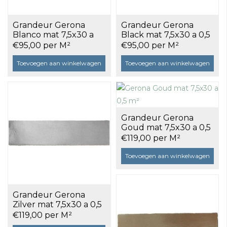
Grandeur Gerona
Grandeur Gerona
Blanco mat 7,5x30 a
Black mat 7,5x30 a 0,5
0,5 m²
m²
€95,00 per M²
€95,00 per M²
Toevoegen aan winkelwagen
Toevoegen aan winkelwagen
Grandeur Gerona
Goud mat 7,5x30 a 0,5
m²
€119,00 per M²
Toevoegen aan winkelwagen
Grandeur Gerona
Zilver mat 7,5x30 a 0,5
m²
€119,00 per M²