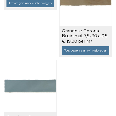
Toevoegen aan winkelwagen
Grandeur Gerona
Bruin mat 7,5x30 a 0,5
m²
€119,00 per M²
Toevoegen aan winkelwagen