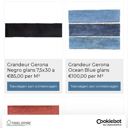
Grandeur Gerona
Grandeur Gerona
Negro glans 7,5x30 a
Ocean Blue glans
0,5 m²
7,5x30 a 0,5 m²
€85,00 per M²
€100,00 per M²
Toevoegen aan winkelwagen
Toevoegen aan winkelwagen