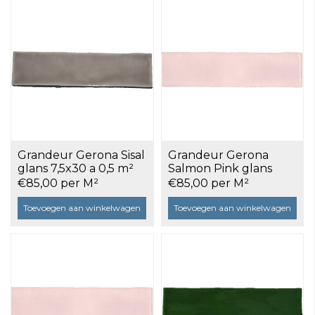
Grandeur Gerona Sisal
Grandeur Gerona
glans 7,5x30 a 0,5 m²
Salmon Pink glans
7,5x30 a 0,5 m²
€85,00 per M²
€85,00 per M²
Toevoegen aan winkelwagen
Toevoegen aan winkelwagen