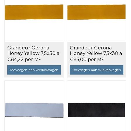
Grandeur Gerona
Grandeur Gerona
Honey Yellow 7,5x30 a
Honey Yellow 7,5x30 a
0,5 m²
0,5 m²
€84,22 per M²
€85,00 per M²
Toevoegen aan winkelwagen
Toevoegen aan winkelwagen