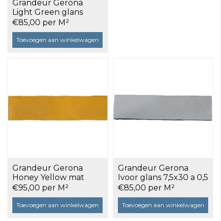
Grandeur Gerona
Light Green glans
7,5x30 a 0,5 m²
€85,00 per M²
Toevoegen aan winkelwagen
Grandeur Gerona
Grandeur Gerona
Honey Yellow mat
Ivoor glans 7,5x30 a 0,5
7,5x30 a 0,5 m²
m²
€95,00 per M²
€85,00 per M²
Toevoegen aan winkelwagen
Toevoegen aan winkelwagen