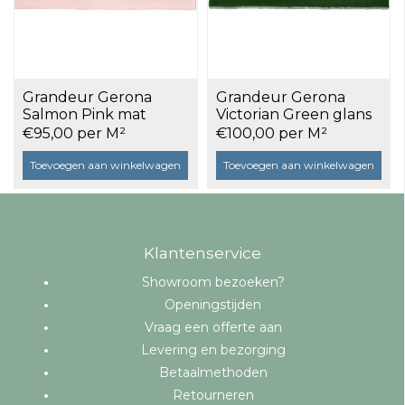
Grandeur Gerona
Grandeur Gerona
Salmon Pink mat
Victorian Green glans
7,5x30 a 0,5 m²
7,5x30 a 0,5 m²
€95,00 per M²
€100,00 per M²
Toevoegen aan winkelwagen
Toevoegen aan winkelwagen
Klantenservice
Showroom bezoeken?
Openingstijden
Vraag een offerte aan
Levering en bezorging
Betaalmethoden
Retourneren