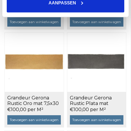
AANPASSEN
Navy glans 7,5x30 a 0,5
Navy mat 7,5x30 a 0,5
m²
m²
€85,00 per M²
€95,00 per M²
Toevoegen aan winkelwagen
Toevoegen aan winkelwagen
Grandeur Gerona
Grandeur Gerona
Rustic Oro mat 7,5x30
Rustic Plata mat
a 0,5 m²
7,5x30 a 0,5 m²
€100,00 per M²
€100,00 per M²
Toevoegen aan winkelwagen
Toevoegen aan winkelwagen