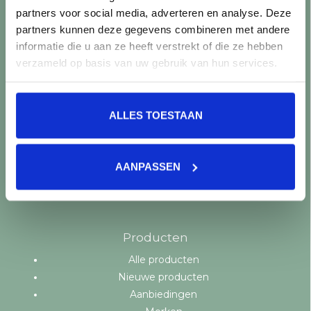
Retourneren
partners voor social media, adverteren en analyse. Deze
Controle vóór verwerking
partners kunnen deze gegevens combineren met andere
Snijverlies
informatie die u aan ze heeft verstrekt of die ze hebben
Batch, kaliber & kleurnuances
verzameld op basis van uw gebruik van hun services.
Garantie & klachten
Mix & Match
Klantenservice
ALLES TOESTAAN
Veelgestelde vragen
Over TegelStore.nl
Contact
AANPASSEN
Algemene voorwaarden
Privacy Policy
Producten
Alle producten
Nieuwe producten
Aanbiedingen