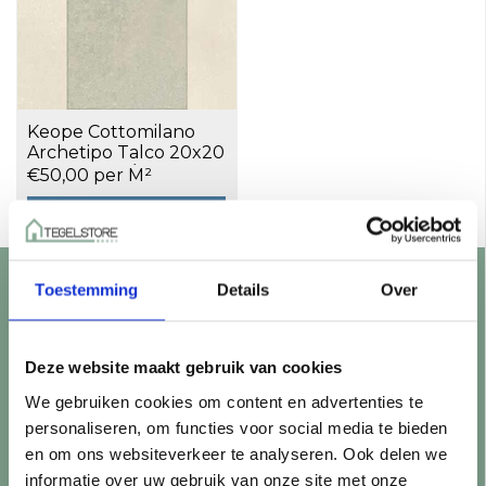
Keope Cottomilano
Archetipo Talco 20x20
Decoro Mat/glans a 1,2
€50,00 per M²
m²
Toevoegen aan winkelwagen
Toestemming
Details
Over
Klantenservice
Showroom bezoeken?
Deze website maakt gebruik van cookies
Openingstijden
We gebruiken cookies om content en advertenties te
Vraag een offerte aan
personaliseren, om functies voor social media te bieden
Levering en bezorging
en om ons websiteverkeer te analyseren. Ook delen we
Betaalmethoden
informatie over uw gebruik van onze site met onze