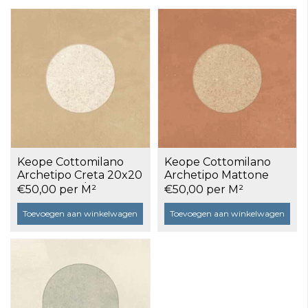
Keope Cottomilano
Keope Cottomilano
Archetipo Creta 20x20
Archetipo Mattone
Decoro Mat/glans a 1,2
20x20 Decoro
€50,00 per M²
€50,00 per M²
m²
Mat/glans a 1,2 m²
Toevoegen aan winkelwagen
Toevoegen aan winkelwagen