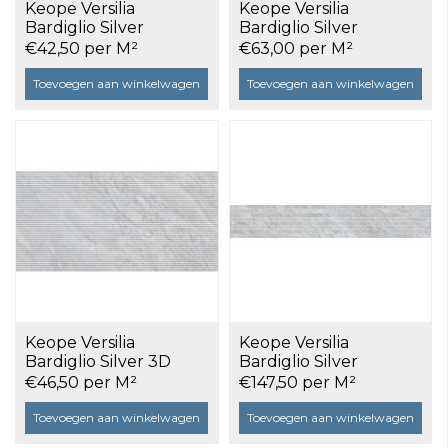
Keope Versilia
Keope Versilia
Bardiglio Silver
Bardiglio Silver
Ultrasilky 60x60 a 1,08
Outdoor R11 60x120x2
€42,50 per M²
€63,00 per M²
m²
a 0,72 m²
Toevoegen aan winkelwagen
Toevoegen aan winkelwagen
Keope Versilia
Keope Versilia
Bardiglio Silver 3D
Bardiglio Silver
Flute 60x120 a 1,44 m²
Ultrasilky Plisse 20x120
€46,50 per M²
€147,50 per M²
a 0,96 m²
Toevoegen aan winkelwagen
Toevoegen aan winkelwagen