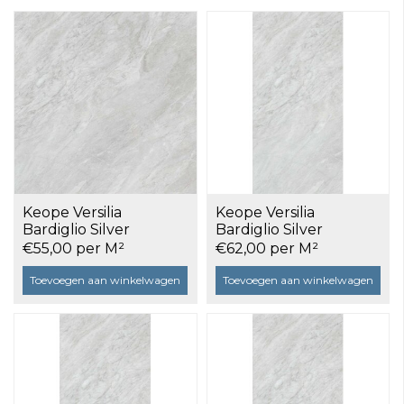
Keope Versilia
Keope Versilia
Bardiglio Silver
Bardiglio Silver
Ultrasilky 120x120 a
Lappato 60x120 a 1,44
€55,00 per M²
€62,00 per M²
2,86 m²
m²
Toevoegen aan winkelwagen
Toevoegen aan winkelwagen