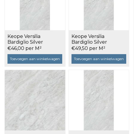
Keope Versilia
Keope Versilia
Bardiglio Silver
Bardiglio Silver
Ultramatt 60x120 a
Ultrasilky 60x120 a 1,44
€46,00 per M²
€49,50 per M²
1,44 m²
m²
Toevoegen aan winkelwagen
Toevoegen aan winkelwagen