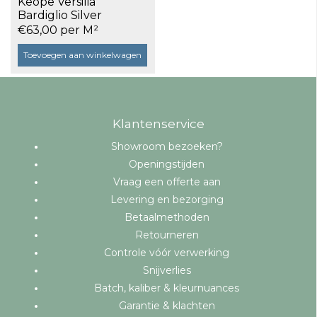
Keope Versilia
Bardiglio Silver
Outdoor R11 60x120x2
€63,00 per M²
a 0,72 m²
Toevoegen aan winkelwagen
Klantenservice
Showroom bezoeken?
Openingstijden
Vraag een offerte aan
Levering en bezorging
Betaalmethoden
Retourneren
Controle vóór verwerking
Snijverlies
Batch, kaliber & kleurnuances
Garantie & klachten