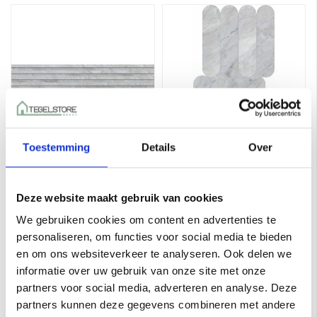
Toestemming
Details
Over
Keope Versilia
Keope Versilia
Bardiglio Silver
Bardiglio Silver
Ultrasilky Plisse 3D
Ultrasilky Biscuits
€263,50 per M²
€219,50 per M²
Deze website maakt gebruik van cookies
18,4x120 a 0,66 m²
28,5x55,5 a 0,95 m²
Toevoegen aan winkelwagen
Toevoegen aan winkelwagen
We gebruiken cookies om content en advertenties te
personaliseren, om functies voor social media te bieden
en om ons websiteverkeer te analyseren. Ook delen we
informatie over uw gebruik van onze site met onze
partners voor social media, adverteren en analyse. Deze
partners kunnen deze gegevens combineren met andere