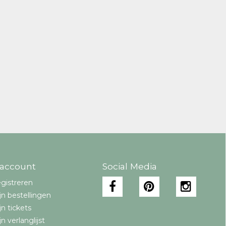
 account
Social Media
gistreren
jn bestellingen
jn tickets
jn verlanglijst