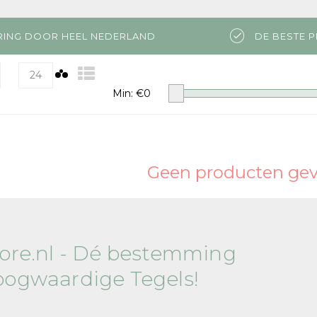
RING DOOR HEEL NEDERLAND
DE BESTE P
24
Min: €
0
Geen producten gevo
tore.nl - Dé bestemming
oogwaardige Tegels!