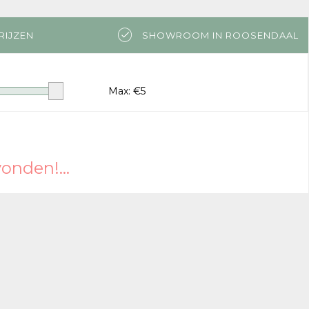
RIJZEN
SHOWROOM IN ROOSENDAAL
Max: €
5
nden!...