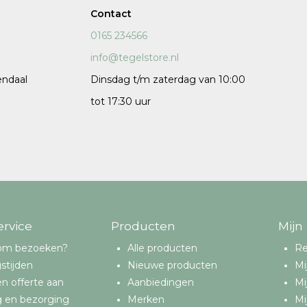
Contact
120x120 cm
0165 234566
60x120 cm
info@tegelstore.nl
7,5x120 cm
endaal
Dinsdag t/m zaterdag van 10:00
Decors
tot 17:30 uur
 cm facet
ervice
Producten
Mijn
om bezoeken?
Alle producten
Re
stijden
Nieuwe producten
Mi
n offerte aan
Aanbiedingen
Mi
g en bezorging
Merken
Mi