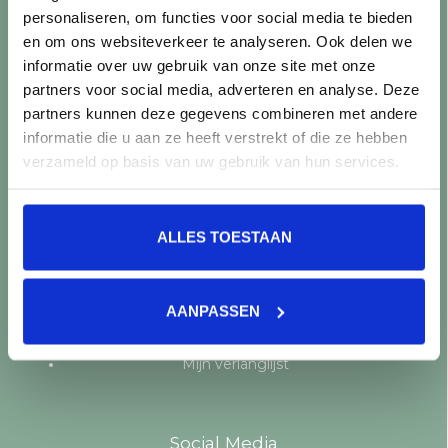
personaliseren, om functies voor social media te bieden
Producten
en om ons websiteverkeer te analyseren. Ook delen we
informatie over uw gebruik van onze site met onze
Alle producten
partners voor social media, adverteren en analyse. Deze
Nieuwe producten
partners kunnen deze gegevens combineren met andere
Aanbiedingen
informatie die u aan ze heeft verstrekt of die ze hebben
Merken
verzameld op basis van uw gebruik van hun services.
Tags
RSS-feed
ALLES TOESTAAN
Mijn account
Registreren
AANPASSEN
Mijn bestellingen
Mijn tickets
Mijn verlanglijst
Social Media