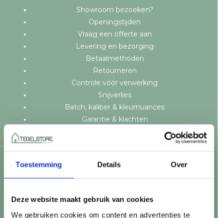
Showroom bezoeken?
Openingstijden
Vraag een offerte aan
Levering en bezorging
Betaalmethoden
Retourneren
Controle vóór verwerking
Snijverlies
Batch, kaliber & kleurnuances
Garantie & klachten
Mix & Match
Klantenservice
Veelgestelde vragen
Toestemming
Details
Over
Over TegelStore.nl
Contact
Algemene voorwaarden
Deze website maakt gebruik van cookies
Privacy Policy
We gebruiken cookies om content en advertenties te